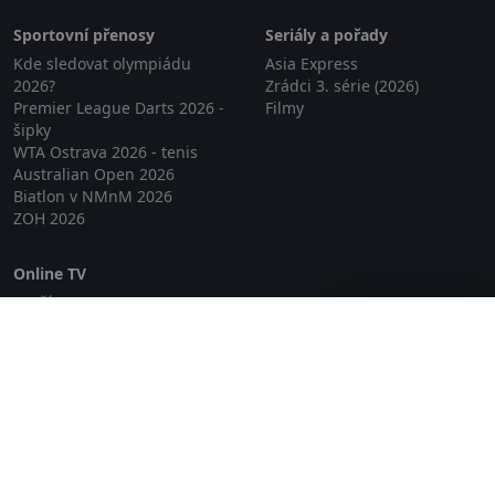
Sportovní přenosy
Seriály a pořady
Kde sledovat olympiádu
Asia Express
2026?
Zrádci 3. série (2026)
Premier League Darts 2026 -
Filmy
šipky
WTA Ostrava 2026 - tenis
Australian Open 2026
Biatlon v NMnM 2026
ZOH 2026
Online TV
Lepší.TV
Zavřít reklamu
SledovaniTV
Skylink Live TV
Telly
NejPřipojení TV
Poda
Sportovní přenosy