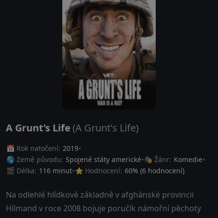
A Grunt's Life
(A Grunt's Life)
📅 Rok natočení:
2019
🌎 Země původu:
Spojené státy americké
🎭 Žánr:
Komedie
🎬 Délka:
116 minut
⭐ Hodnocení:
60
% (
6
hodnocení)
Na odlehlé hlídkové základně v afghánské provincii
Hílmand v roce 2008 bojuje poručík námořní pěchoty