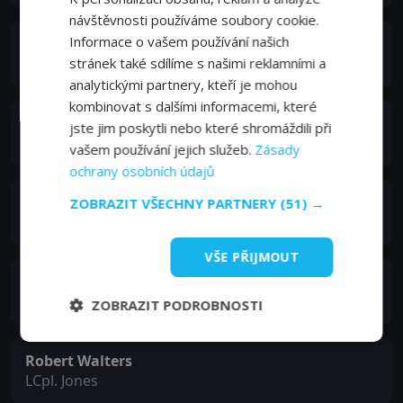
návštěvnosti používáme soubory cookie.
Informace o vašem používání našich
Fahad Olayan
stránek také sdílíme s našimi reklamními a
Achmed
analytickými partnery, kteří je mohou
kombinovat s dalšími informacemi, které
Steven P. Nemphos
jste jim poskytli nebo které shromáždili při
LCpl. Davis
vašem používání jejich služeb.
Zásady
ochrany osobních údajů
Greg T. Kelly
ZOBRAZIT VŠECHNY PARTNERY
(51) →
LCpl. Cox
VŠE PŘIJMOUT
Michael Andrew Moore
Cpl. Crosson
ZOBRAZIT PODROBNOSTI
Robert Walters
LCpl. Jones