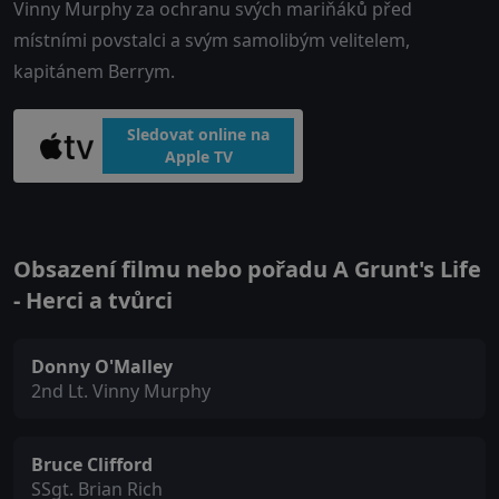
Vinny Murphy za ochranu svých mariňáků před
místními povstalci a svým samolibým velitelem,
kapitánem Berrym.
Sledovat online na
Apple TV
Obsazení filmu nebo pořadu A Grunt's Life
- Herci a tvůrci
Donny O'Malley
2nd Lt. Vinny Murphy
Bruce Clifford
SSgt. Brian Rich