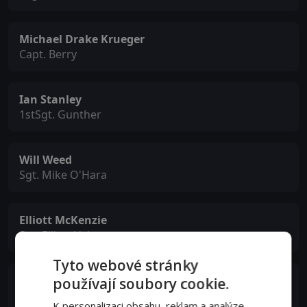
Michael Drake Krueger
Capt. Berry
Ian Stanley
1stSgt. Gunther
Will Weed
Sgt. Mike O'Hara
Elliott McKenzie
Sgt. Elliott Velasquez
Tyto webové stránky
Zach Steffey
používají soubory cookie.
Sgt. Carl Reynolds
K personalizaci obsahu, reklam a analýze