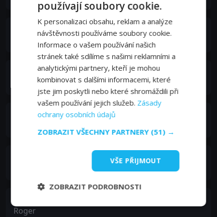
používají soubory cookie.
K personalizaci obsahu, reklam a analýze
Gwyneth Paltrow
návštěvnosti používáme soubory cookie.
Beth Emhoff
Informace o vašem používání našich
stránek také sdílíme s našimi reklamními a
analytickými partnery, kteří je mohou
Bryan Cranston
kombinovat s dalšími informacemi, které
Lyle Haggerty
jste jim poskytli nebo které shromáždili při
vašem používání jejich služeb.
Zásady
ochrany osobních údajů
Elliott Gould
Ian Sussman
ZOBRAZIT VŠECHNY PARTNERY
(51) →
Chin Han
VŠE PŘIJMOUT
Sun Feng
ZOBRAZIT PODROBNOSTI
John Hawkes
Roger