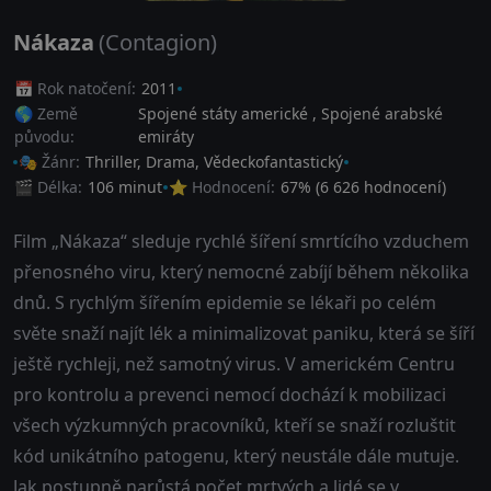
Nákaza
(Contagion)
📅 Rok natočení:
2011
🌎 Země
Spojené státy americké
,
Spojené arabské
původu:
emiráty
🎭 Žánr:
Thriller
,
Drama
,
Vědeckofantastický
🎬 Délka:
106 minut
⭐ Hodnocení:
67
% (
6 626
hodnocení)
Film „Nákaza“ sleduje rychlé šíření smrtícího vzduchem
přenosného viru, který nemocné zabíjí během několika
dnů. S rychlým šířením epidemie se lékaři po celém
světe snaží najít lék a minimalizovat paniku, která se šíří
ještě rychleji, než samotný virus. V americkém Centru
pro kontrolu a prevenci nemocí dochází k mobilizaci
všech výzkumných pracovníků, kteří se snaží rozluštit
kód unikátního patogenu, který neustále dále mutuje.
Jak postupně narůstá počet mrtvých a lidé se v