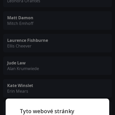
Leonora Orantes
Matt Damon
Mitch Emhoff
Laurence Fishburne
Ellis Cheever
Jude Law
Alan Krumwiede
Kate Winslet
Erin Mears
Jennifer Ehle
Tyto webové stránky
Ally Hextall