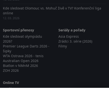
Kde sledovat Olomouc vs. Mohuč živě v TV? Konferenční liga
online
12. 03. 2026
Sportovní přenosy
Seriály a pořady
Kde sledovat olympiádu
Asia Express
2026?
Zrádci 3. série (2026)
Premier League Darts 2026 -
Filmy
šipky
WTA Ostrava 2026 - tenis
Australian Open 2026
Biatlon v NMnM 2026
ZOH 2026
Online TV
Lepší.TV
Zavřít reklamu
SledovaniTV
Skylink Live TV
Telly
NejPřipojení TV