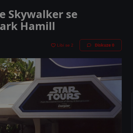
ke Skywalker se
Mark Hamill
Diskuze
0