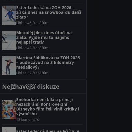
Ester Ledecká na ZOH 2026 –
získá dnes na snowboardu další
zlato?
Líbí se 46 čtenářům
Metoděj Jílek dnes útočí na
zlato. Vyjde mu to na jeho
nejlepší trati?
Líbí se 42 čtenářům
Martina Sáblíková na ZOH 2026
– bude závod na 3 kilometry
medailový?
Líbí se 32 čtenářům
Nejžhavější diskuze
Sněhurka není bílá a princ ji
nezachrání: Kontroverzní
Disneyho film čelí vlně kritiky i
výsměchu
12 komentářů
Ester Ledecká dnes na lyžích: V