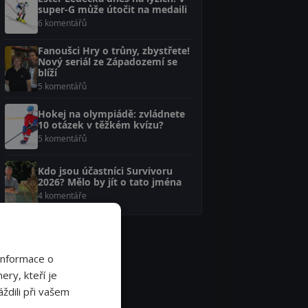
super-G může útočit na medaili
6 komentářů
Fanoušci Hry o trůny, zbystřete!
Nový seriál ze Západozemí se
blíží
5 komentářů
Hokej na olympiádě: zvládnete
10 otázek v těžkém kvízu?
5 komentářů
Kdo jsou účastníci Survivoru
2026? Mělo by jít o tato jména
4 komentáře
Informace o
ery, kteří je
ždili při vašem