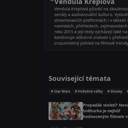
Vendula Kreplová
Vendula Kreplová působí na zkouknout.c
seriály a audiovizuální kulturu. Vystu
streamovacích platformách i v oblasti 
novinkách, přehledech, zajímavostech i
roku 2015 a její texty vycházejí také 
kombinuje odborné znalosti s přehled
srozumitelný pohled na filmové trendy,
Související témata
# Star Wars
# Hvězdné války
# Disney
Propadák století? Nov
Sněhurka je nejhůř
hodnoceným filmem v