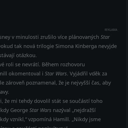
REKLAMA
ney v minulosti zrušilo více plánovaných
Star
. Dokud tak nová trilogie Simona Kinberga nevyjde
stávají otázkou.
vé roli se nevrátí. Během rozhovoru
mill okomentoval i
Star Wars
. Vyjádřil vděk za
ale zároveň poznamenal, že je nejvyšší čas, aby
avy.
, že mi tehdy dovolil stát se součástí toho
, kdy George
Star Wars
nazýval „nejdražší
kdy vznikl,“ vzpomíná Hamill. „Nikdy jsme