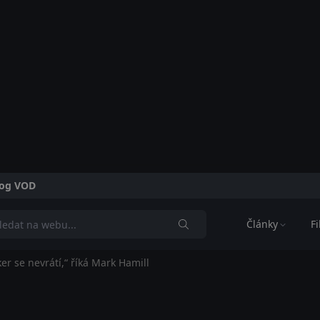
alog VOD
Články
F
er se nevrátí,“ říká Mark Hamill