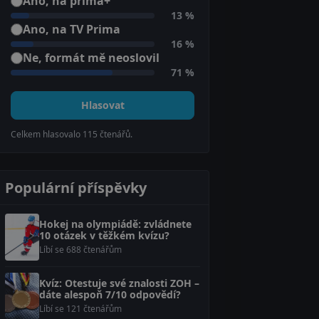
Ano, na prima+
13 %
Ano, na TV Prima
16 %
Ne, formát mě neoslovil
71 %
Hlasovat
Celkem hlasovalo
115
čtenářů.
Populární příspěvky
Hokej na olympiádě: zvládnete
10 otázek v těžkém kvízu?
Líbí se 688 čtenářům
Kvíz: Otestuje své znalosti ZOH –
dáte alespoň 7/10 odpovědí?
Líbí se 121 čtenářům