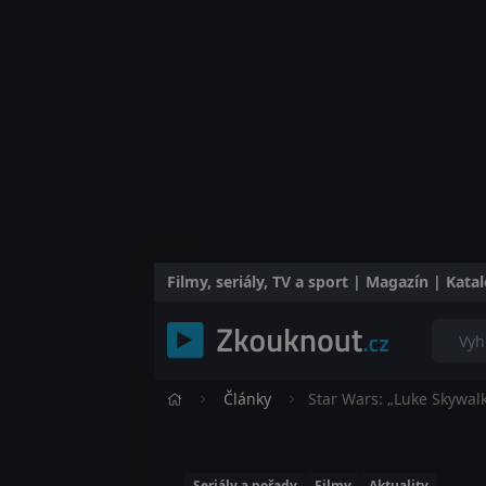
Filmy, seriály, TV a sport | Magazín | Kat
Články
Star Wars: „Luke Skywalk
Seriály a pořady
Filmy
Aktuality