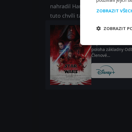
používání jejich s
nahradil Harrisona Forda. Ale kdo
ZOBRAZIT VŠE
tuto chvíli tajemství.
ZOBRAZIT P
Kde sledovat St
Superzbraň Hvězda s
poloha základny Odb
Členové…