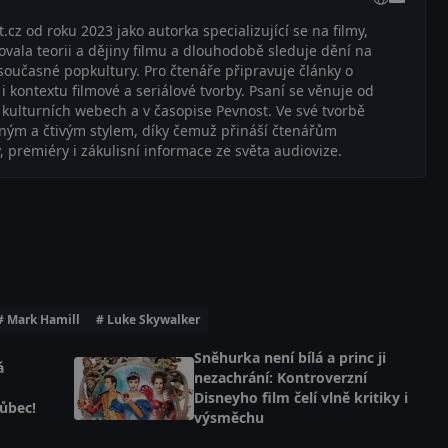
z od roku 2023 jako autorka specializující se na filmy,
dovala teorii a dějiny filmu a dlouhodobě sleduje dění na
současné popkultury. Pro čtenáře připravuje články o
 kontextu filmové a seriálové tvorby. Psaní se věnuje od
na kulturních webech a v časopise Pevnost. Ve své tvorbě
ným a čtivým stylem, díky čemuž přináší čtenářům
 premiéry i zákulisní informace ze světa audiovize.
# Mark Hamill
# Luke Skywalker
Sněhurka není bílá a princ ji
á
nezachrání: Kontroverzní
Disneyho film čelí vlně kritiky i
ůbec!
výsměchu