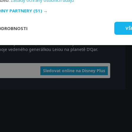
lužeb.
Zásady ochrany osobních údajů
 ztvární nového Lukea, jestli vůbec někdo, je v
CHNY PARTNERY
(51) →
ODROBNOSTI
VŠ
ar Wars: Poslední z Jediů online?
mrti byla zničena, zároveň tím ale byla odhalena
oje vedeného generálkou Leiou na planetě D’Qar.
Sledovat online na Disney Plus