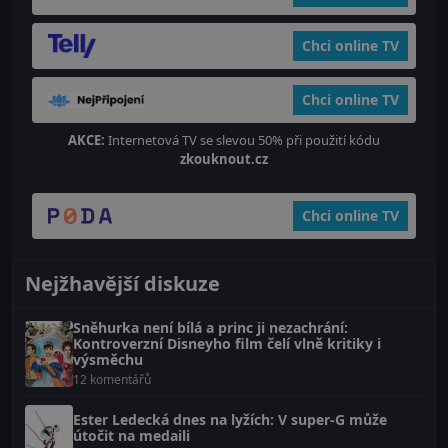
Chci online TV
Chci online TV
AKCE:
Internetová TV se slevou 50% při použití kódu
zkouknout.cz
Chci online TV
Nejžhavější diskuze
Sněhurka není bílá a princ ji nezachrání:
Kontroverzní Disneyho film čelí vlně kritiky i
výsměchu
12 komentářů
Ester Ledecká dnes na lyžích: V super-G může
útočit na medaili