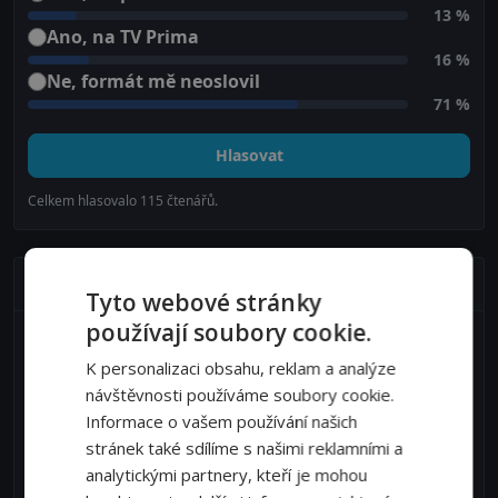
13 %
Ano, na TV Prima
16 %
Ne, formát mě neoslovil
71 %
Hlasovat
Celkem hlasovalo
115
čtenářů.
Populární příspěvky
Tyto webové stránky
používají soubory cookie.
Hokej na olympiádě: zvládnete 10 otázek v
těžkém kvízu?
K personalizaci obsahu, reklam a analýze
Líbí se 688 čtenářům
návštěvnosti používáme soubory cookie.
Informace o vašem používání našich
Kvíz: Otestuje své znalosti ZOH – dáte alespoň
stránek také sdílíme s našimi reklamními a
7/10 odpovědí?
Líbí se 121 čtenářům
analytickými partnery, kteří je mohou