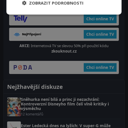
ZOBRAZIT PODROBNOSTI
Chci online TV
Chci online TV
Chci online TV
AKCE:
Internetová TV se slevou 50% při použití kódu
zkouknout.cz
Chci online TV
Nejžhavější diskuze
Sněhurka není bílá a princ ji nezachrání:
Kontroverzní Disneyho film čelí vlně kritiky i
výsměchu
12 komentářů
Ester Ledecká dnes na lyžích: V super-G může