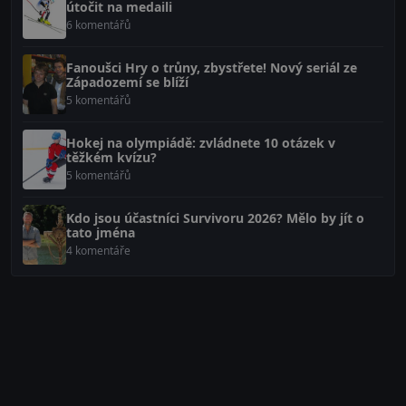
útočit na medaili
6 komentářů
Fanoušci Hry o trůny, zbystřete! Nový seriál ze
Západozemí se blíží
5 komentářů
Hokej na olympiádě: zvládnete 10 otázek v
těžkém kvízu?
5 komentářů
Kdo jsou účastníci Survivoru 2026? Mělo by jít o
tato jména
4 komentáře