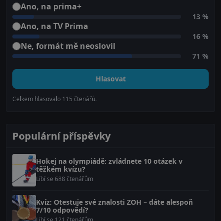
Ano, na prima+
13 %
Ano, na TV Prima
16 %
Ne, formát mě neoslovil
71 %
Hlasovat
Celkem hlasovalo
115
čtenářů.
Populární příspěvky
Hokej na olympiádě: zvládnete 10 otázek v
těžkém kvízu?
Líbí se 688 čtenářům
Kvíz: Otestuje své znalosti ZOH – dáte alespoň
7/10 odpovědí?
Líbí se 121 čtenářům