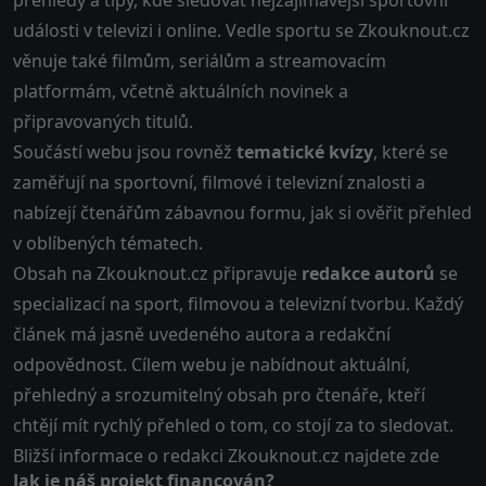
přehledy a tipy, kde sledovat nejzajímavější sportovní
události v televizi i online. Vedle sportu se Zkouknout.cz
věnuje také filmům,
seriálům
a streamovacím
platformám, včetně aktuálních novinek a
připravovaných titulů.
Součástí webu jsou rovněž
tematické kvízy
, které se
zaměřují na sportovní, filmové i televizní znalosti a
nabízejí čtenářům zábavnou formu, jak si ověřit přehled
v oblíbených tématech.
Obsah na Zkouknout.cz připravuje
redakce autorů
se
specializací na sport, filmovou a televizní tvorbu. Každý
článek má jasně uvedeného autora a redakční
odpovědnost. Cílem webu je nabídnout aktuální,
přehledný a srozumitelný obsah pro čtenáře, kteří
chtějí mít rychlý přehled o tom, co stojí za to sledovat.
Bližší informace o redakci Zkouknout.cz najdete zde
Jak je náš projekt financován?