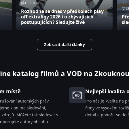
13.3.2026
12
Rozhodne se dnes v předkolech play
off extraligy 2026 i o zbývajících
Pře
postupujících? Sledujte živě
sle
Zobrazit další články
ine katalog filmů a VOD na Zkouknou
ím místě
Nejlepší kvalita
rušování autorských práv.
Pro nás je kvalita na p
jeme k online sledování,
filmy ve vysokém rozli
 zdrojů. Můžete tak sledovat s
detail a ponořit se do 
dporujete autory obsahu.