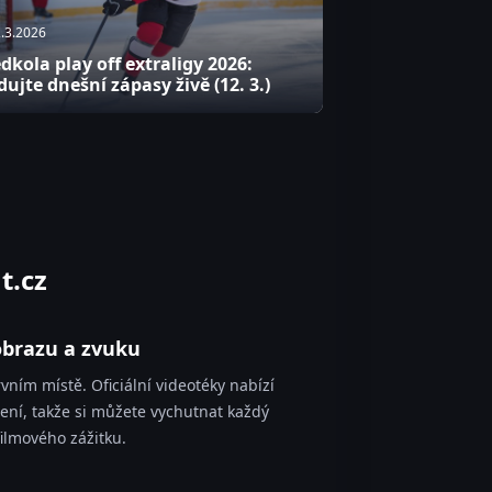
.3.2026
dkola play off extraligy 2026:
dujte dnešní zápasy živě (12. 3.)
t.cz
 obrazu a zvuku
rvním místě. Oficiální videotéky nabízí
šení, takže si můžete vychutnat každý
filmového zážitku.