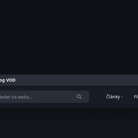
alog VOD
Články
F