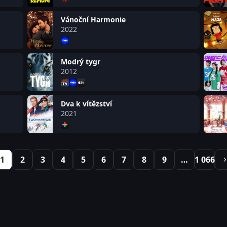
Vánoční Harmonie
2022
Modrý tygr
2012
Dva k vítězství
2021
1
2
3
4
5
6
7
8
9
…
1 066