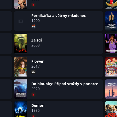
Perníkářka a větrný mládenec
1990
Za zdí
2008
Flower
2017
Do hloubky: Případ vraždy v ponorce
2020
Démoni
1985