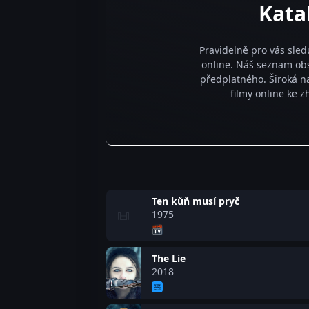
Kata
Pravidelně pro vás sled
online. Náš seznam obs
předplatného. Široká na
filmy online ke 
Ten kůň musí pryč
1975
The Lie
2018