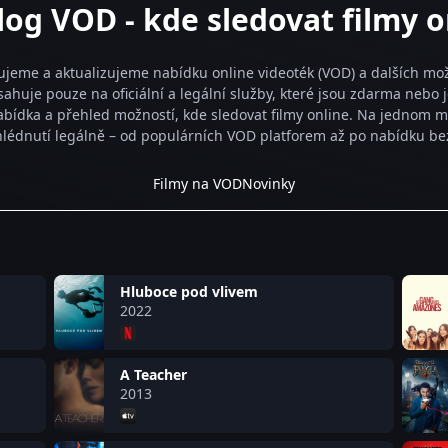
log VOD - kde sledovat filmy o
ujeme a aktualizujeme nabídku online videoték (VOD) a dalších možn
ahuje pouze na oficiální a legální služby, které jsou zdarma nebo 
bídka a přehled možností, kde sledovat filmy online. Na jednom mís
zhlédnutí legálně – od populárních VOD platforem až po nabídku be
Filmy na VOD
Novinky
Hluboce pod vlivem
2022
A Teacher
2013