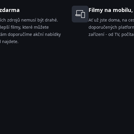
e zdarma
Filmy na mobilu,
ních zdrojů nemusí být drahé.
Ať už jste doma, na ce
epší filmy, které můžete
doporučených platform
 Vám doporučíme akční nabídky
zařízení - od TV, počít
d najdete.