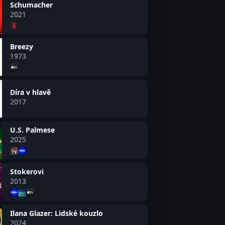
Schumacher
2021
Breezy
1973
Díra v hlavě
2017
U.S. Palmese
2025
Stokerovi
2013
Ilana Glazer: Lidské kouzlo
2024