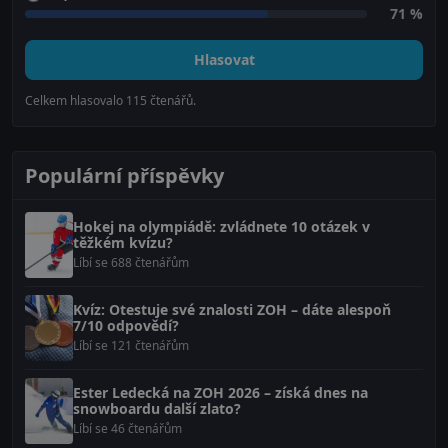
71 %
Hlasovat
Celkem hlasovalo
115
čtenářů.
Populární příspěvky
Hokej na olympiádě: zvládnete 10 otázek v
těžkém kvízu?
Líbí se 688 čtenářům
Kvíz: Otestuje své znalosti ZOH – dáte alespoň
7/10 odpovědí?
Líbí se 121 čtenářům
Ester Ledecká na ZOH 2026 – získá dnes na
snowboardu další zlato?
Líbí se 46 čtenářům