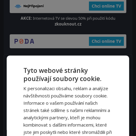
Chci online TV
AKCE:
Internetová TV se slevou 50% při použití kódu
zkouknout.cz
Chci online TV
Nejžhavější diskuze
Tyto webové stránky
Sněhurka není bílá a princ ji nezachrání:
používají soubory cookie.
Kontroverzní Disneyho film čelí vlně kritiky i
výsměchu
K personalizaci obsahu, reklam a analýze
12 komentářů
návštěvnosti používáme soubory cookie.
Informace o vašem používání našich
Ester Ledecká dnes na lyžích: V super-G může
útočit na medaili
stránek také sdílíme s našimi reklamními a
6 komentářů
analytickými partnery, kteří je mohou
kombinovat s dalšími informacemi, které
Fanoušci Hry o trůny, zbystřete! Nový seriál ze
jste jim poskytli nebo které shromáždili při
Západozemí se blíží