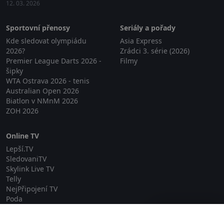
12. 03. 2026
Sportovní přenosy
Seriály a pořady
Kde sledovat olympiádu
Asia Express
2026?
Zrádci 3. série (2026)
Premier League Darts 2026 -
Filmy
šipky
WTA Ostrava 2026 - tenis
Australian Open 2026
Biatlon v NMnM 2026
ZOH 2026
Online TV
Lepší.TV
SledovaniTV
Skylink Live TV
Telly
NejPřipojení TV
Poda
Sportovní přenosy
Zavřít reklamu