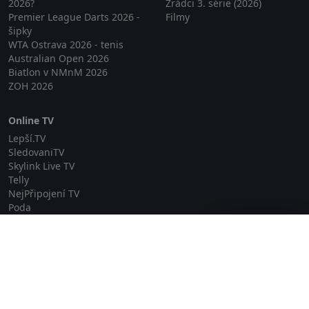
2026?
Zrádci 3. série (2026)
Premier League Darts 2026 -
Filmy
šipky
WTA Ostrava 2026 - tenis
Australian Open 2026
Biatlon v NMnM 2026
ZOH 2026
Online TV
Lepší.TV
SledovaniTV
Skylink Live TV
Telly
NejPřipojení TV
Poda
Sportovní přenosy
Zavřít reklamu
GDPR
Zásady cookies
Redakce
O projektu Zkouknout.cz
Obchodní podmínky
Etický kodex
Kontakt
Copyright © 2026 zkouknout.cz