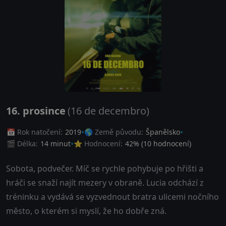
16. prosince
(16 de decembro)
📅 Rok natočení:
2019
🌎 Země původu:
Španělsko
🎬 Délka:
14 minut
⭐ Hodnocení:
42
% (
10
hodnocení)
Sobota, podvečer. Míč se rychle pohybuje po hřišti a
hráči se snaží najít mezery v obraně. Lucia odchází z
tréninku a vydává se vyzvednout bratra ulicemi nočního
město, o kterém si myslí, že ho dobře zná.