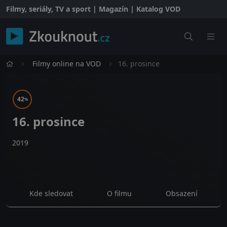
Filmy, seriály, TV a sport | Magazín | Katalog VOD
Filmy online na VOD
16. prosince
42
%
16. prosince
2019
Kde sledovat
O filmu
Obsazení