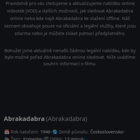
Pravidelně pro vás sledujeme a aktualizujeme nabídku online
videoték (VOD) a dalších možností, jak sledovat Abrakadabra
online nebo kde najít Abrakadabra ke stažení offline. Náš
seznam obsahuje pouze na oficiální a legální služby, které jsou
zdarma nebo je můžete získat pomocí předplatného.
Bohužel jsme aktuálně nenašli žádnou legální nabídku, kde by
bylo možné pořad Abrakadabra online sledovat. Níže uvádíme
souhrn informací o filmu.
Abrakadabra
(Abrakadabra)
📅 Rok natočení:
1946
🌎 Země původu:
Československo
🎭 Žánr:
Komedie
🎬 Délka:
13 minut