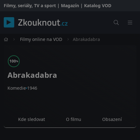
Filmy, seriály, TV a sport | Magazín | Katalog VOD
Filmy online na VOD
Abrakadabra
100
%
Abrakadabra
Komedie
1946
Kde sledovat
O filmu
Obsazení