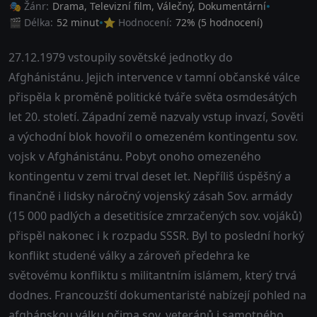
🎭 Žánr:
Drama
,
Televizní film
,
Válečný
,
Dokumentární
🎬 Délka:
52 minut
⭐ Hodnocení:
72
% (
5
hodnocení)
27.12.1979 vstoupily sovětské jednotky do
Afghánistánu. Jejich intervence v tamní občanské válce
přispěla k proměně politické tváře světa osmdesátých
let 20. století. Západní země nazvaly vstup invazí, Sověti
a východní blok hovořil o omezeném kontingentu sov.
vojsk v Afghánistánu. Pobyt onoho omezeného
kontingentu v zemi trval deset let. Nepříliš úspěšný a
finančně i lidsky náročný vojenský zásah Sov. armády
(15 000 padlých a desetitisíce zmrzačených sov. vojáků)
přispěl nakonec i k rozpadu SSSR. Byl to poslední horký
konflikt studené války a zároveň předehra ke
světovému konfliktu s militantním islámem, který trvá
dodnes. Francouzští dokumentaristé nabízejí pohled na
afghánskou válku očima sov. veteránů i samotného