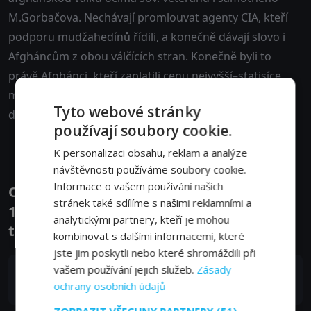
M.Gorbačova. Nechávají promlouvat agenty CIA, kteří
podporu mudžahedínů řídili, a konečně dávají slovo i
Afgháncům z obou válčících stran. Konečně byli to
právě Afghánci, kteří zaplatili cenu nejvyšší–statisíce
mrtvých a miliony lidí, kteří museli odejít ze svých
Tyto webové stránky
domovů.
používají soubory cookie.
K personalizaci obsahu, reklam a analýze
návštěvnosti používáme soubory cookie.
Informace o vašem používání našich
Obsazení filmu nebo pořadu Afghánistán
stránek také sdílíme s našimi reklamními a
1979: Válka, která změnila svět - Herci a
analytickými partnery, kteří je mohou
tvůrci
kombinovat s dalšími informacemi, které
jste jim poskytli nebo které shromáždili při
vašem používání jejich služeb.
Zásady
Hester Wilcox
ochrany osobních údajů
Narrator