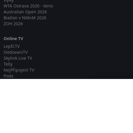
WTA Ostrava 2026 - tenis
Australian Open 2026
Biatlon v NMnM 2026
ZOH 2026
Online TV
Lepší.TV
SledovaniTV
Skylink Live TV
Telly
NejPřipojení TV
Poda
Sportovní přenosy
Zavřít reklamu
GDPR
Zásady cookies
Redakce
O projektu Zkouknout.cz
Obchodní podmínky
Etický kodex
Kontakt
Copyright © 2026 zkouknout.cz
Digitální agentura Smit Media