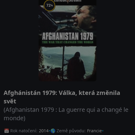
72
%
Afghánistán 1979: Válka, která změnila
svět
(Afghanistan 1979 : La guerre qui a changé le
monde)
📅 Rok natočení:
2014
🌎 Země původu:
Francie