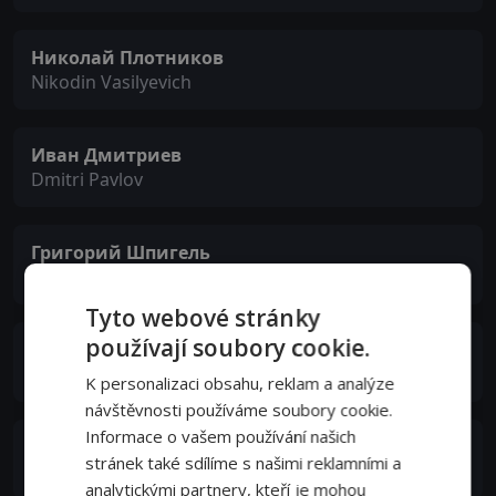
Николай Плотников
Nikodin Vasilyevich
Иван Дмитриев
Dmitri Pavlov
Григорий Шпигель
Professor Petrushev
Tyto webové stránky
používají soubory cookie.
Василий Софронов
Arkip Semyonovich Telegin
K personalizaci obsahu, reklam a analýze
návštěvnosti používáme soubory cookie.
Informace o vašem používání našich
Grigori Belinnkevich
stránek také sdílíme s našimi reklamními a
Sergei Mironovich Kirov
analytickými partnery, kteří je mohou