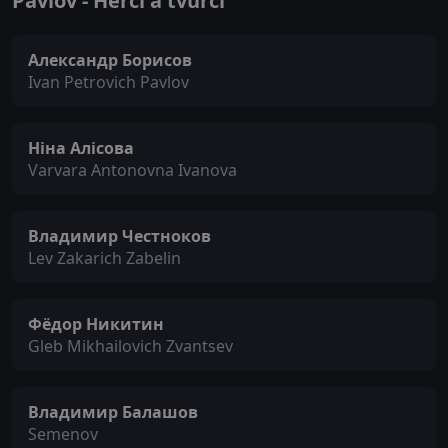
Pavlov - Herci a tvůrci
Александр Борисов
Ivan Petrovich Pavlov
Ніна Алісова
Varvara Antonovna Ivanova
Владимир Честноков
Lev Zakarich Zabelin
Фёдор Никитин
Gleb Mikhailovich Zvantsev
Владимир Балашов
Semenov