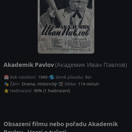
Akademik Pavlov
(Академик Иван Павлов)
📅 Rok natočení:
1949
🌎 Země původu:
SU
🎭 Žánr:
Drama
,
Historický
🎬 Délka:
114 minut
⭐ Hodnocení:
90
% (
1
hodnocení)
Obsazení filmu nebo pořadu Akademik