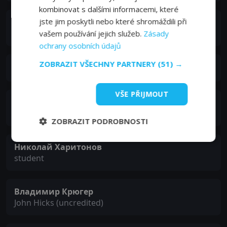
kombinovat s dalšími informacemi, které
jste jim poskytli nebo které shromáždili při
Николай Черкасов
Maxim Gorky
vašem používání jejich služeb.
Zásady
ochrany osobních údajů
ZOBRAZIT VŠECHNY PARTNERY
(51) →
Roman Rubinstain
VŠE PŘIJMOUT
Константин Адашевский
Stepan Lukich
ZOBRAZIT PODROBNOSTI
Николай Харитонов
student
Владимир Крюгер
John Hicks (uncredited)