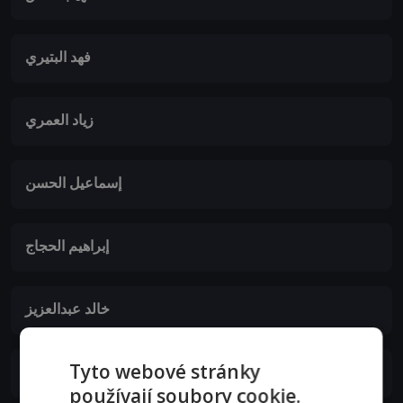
فهد البتيري
زياد العمري
إسماعيل الحسن
إبراهيم الحجاج
خالد عبدالعزيز
Tyto webové stránky
Abd El Rahim Al Sharbaji
používají soubory cookie.