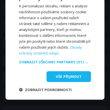
K personalizaci obsahu, reklam a analýze
Abdullah Algafari
návštěvnosti používáme soubory cookie.
Informace o vašem používání našich
stránek také sdílíme s našimi reklamními a
Abeer Qassim
analytickými partnery, kteří je mohou
kombinovat s dalšími informacemi, které
jste jim poskytli nebo které shromáždili při
Amal Al Najdi
vašem používání jejich služeb.
Zásady
ochrany osobních údajů
Elaf Najib
ZOBRAZIT VŠECHNY PARTNERY
(51) →
VŠE PŘIJMOUT
Faisal Ali
ZOBRAZIT PODROBNOSTI
Farah Abdulaziz Al Sawayegh