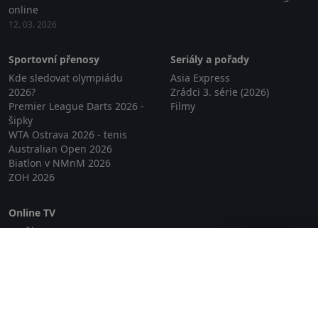
online
12. 03. 2026
Sportovní přenosy
Seriály a pořady
Kde sledovat olympiádu
Asia Express
2026?
Zrádci 3. série (2026)
Premier League Darts 2026 -
Filmy
šipky
WTA Ostrava 2026 - tenis
Australian Open 2026
Biatlon v NMnM 2026
ZOH 2026
Online TV
Lepší.TV
Zavřít reklamu
SledovaniTV
Skylink Live TV
Telly
NejPřipojení TV
Poda
Sportovní přenosy