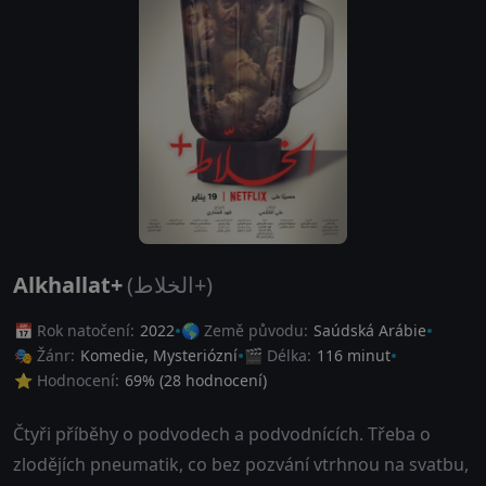
Alkhallat+
(الخلاط+)
📅 Rok natočení:
2022
🌎 Země původu:
Saúdská Arábie
🎭 Žánr:
Komedie
,
Mysteriózní
🎬 Délka:
116 minut
⭐ Hodnocení:
69
% (
28
hodnocení)
Čtyři příběhy o podvodech a podvodnících. Třeba o
zlodějích pneumatik, co bez pozvání vtrhnou na svatbu,