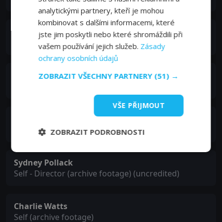
analytickými partnery, kteří je mohou
kombinovat s dalšími informacemi, které
Chuck Rainey
jste jim poskytli nebo které shromáždili při
Self (archive footage)
vašem používání jejich služeb.
Zásady
ochrany osobních údajů
Clara Ward
ZOBRAZIT VŠECHNY PARTNERY
(51) →
Self (archive footage)
VŠE PŘIJMOUT
Mick Jagger
Self (archive footage)
ZOBRAZIT PODROBNOSTI
Sydney Pollack
Self - Director (archive footage) (uncredited)
Charlie Watts
Self (archive footage)