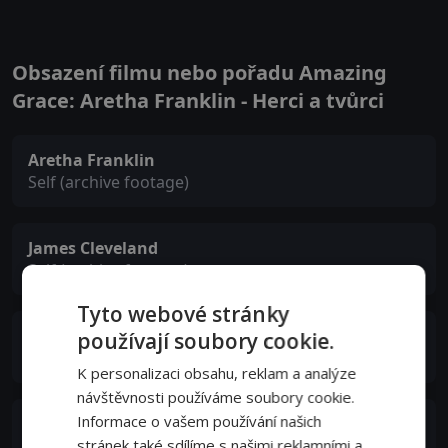
Obsazení filmu nebo pořadu Amazing
Grace: Aretha Franklin - Herci a tvůrci
Aretha Franklin
Self (archive footage)
James Cleveland
Self (archive footage)
Tyto webové stránky
C.L. Franklin
používají soubory cookie.
Self (archive footage)
K personalizaci obsahu, reklam a analýze
návštěvnosti používáme soubory cookie.
Informace o vašem používání našich
Bernard "Pretty" Purdie
Self (archive footage)
stránek také sdílíme s našimi reklamními a