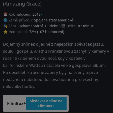
(Amazing Grace)
📅 Rok natočení:
2018
🌎 Země původu:
Spojené státy americké
🎭 Žánr:
Dokumentární
,
Hudební
🎬 Délka:
87 minut
⭐ Hodnocení:
72
% (
107
hodnocení)
Dojemný snímek o jedné z nejlepších zpěvaček jazzu,
soulu i gospelu. Arethu Franklinovou zachytily kamery v
roce 1972 během dvou nocí, kdy v kostele v
kalifornském Wattsu natáčela velké gospelové album.
Po desetiletí ztracené záběry byly nalezeny teprve
nedávno a nabídnou doslova hostinu pro všechny
milovníky hudby.
Sledovat online na
FilmBox+
FilmBox+