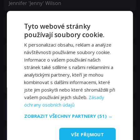
Jennifer 'Jenny' Wilson
William Lucking
Tyto webové stránky
Warehouse Foreman
používají soubory cookie.
K personalizaci obsahu, reklam a analýze
Matthew Kimbrough
návštěvnosti používáme soubory cookie.
Tom Johannson
Informace o vašem používání našich
stránek také sdílíme s našimi reklamními a
analytickými partnery, kteří je mohou
John Robotham
kombinovat s dalšími informacemi, které
Rick (Valentine's Bodyguard)
jste jim poskytli nebo které shromáždili při
vašem používání jejich služeb.
Zásady
ochrany osobních údajů
Steve Heinze
Larry (Valentine's Bodyguard)
ZOBRAZIT VŠECHNY PARTNERY
(51) →
Nancy Lenehan
VŠE PŘIJMOUT