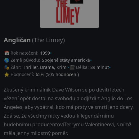
Angličan
(The Limey)
📅 Rok natočení:
1999
🌎 Země původu:
Spojené státy americké
🎭 Žánr:
Thriller
,
Drama
,
Krimi
🎬 Délka:
89 minut
⭐ Hodnocení:
65
% (
505
hodnocení)
Zkušený kriminálník Dave Wilson se po devíti letech
vězení opět dostal na svobodu a odjíždí z Anglie do Los
Angeles, aby vypátral, kdo má prsty ve smrti jeho dcery.
Zdá se, že všechny nitky vedou k legendárnímu
hudebnímu producentoviTerrymu Valentineovi, s nímž
měla Jenny milostný poměr.