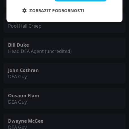
Lady on Plane
ZOBRAZIT PODROBNOSTI
Wayne Péré
Pool Hall Creep
Bill Duke
Head DEA Agent (uncredited)
John Cothran
DEA Guy
Ousaun Elam
DEA Guy
Dwayne McGee
DEA Guy