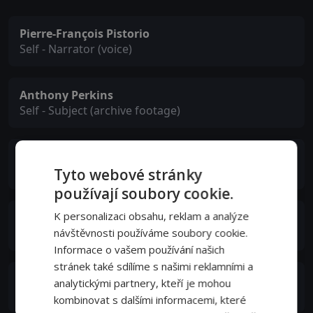
Pierre-François Pistorio
Self - Narrator (voice)
Anthony Perkins
Self - Subject (archive footage)
Charles Winecoff
Self - Biographer
Tyto webové stránky
používají soubory cookie.
K personalizaci obsahu, reklam a analýze
François Guérif
Self - Journalist
návštěvnosti používáme soubory cookie.
Informace o vašem používání našich
stránek také sdílíme s našimi reklamními a
Donna Anderson
analytickými partnery, kteří je mohou
Self - Actress
kombinovat s dalšími informacemi, které