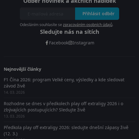
Odběr novinek a akčních nabídek
Přihlásit odběr
Odesláním souhlasíte se
zpracováním osobních údajů
.
Sledujte nás na sítích
Facebook
Instagram
Nejnovější články
F1 Čína 2026: program Velké ceny, výsledky a kde sledovat
závod živě
14. 03. 2026
Rozhodne se dnes v předkolech play off extraligy 2026 i o
zbývajících postupujících? Sledujte živě
13. 03. 2026
Předkola play off extraligy 2026: sledujte dnešní zápasy živě
(12. 3.)