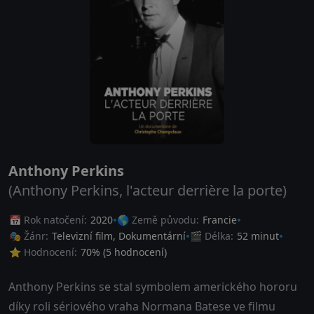
Anthony Perkins
(Anthony Perkins, l'acteur derrière la porte)
📅 Rok natočení:
2020
🌎 Země původu:
Francie
🎭 Žánr:
Televizní film
,
Dokumentární
🎬 Délka:
52 minut
⭐ Hodnocení:
70
% (
5
hodnocení)
Anthony Perkins se stal symbolem amerického hororu
díky roli sériového vraha Normana Batese ve filmu