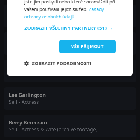
jste jim poskytli nebo které shromáždili při
vašem používání jejich služeb.
Zásady
Allan Hunter
ochrany osobních údajů
Self - Film Historian
ZOBRAZIT VŠECHNY PARTNERY
(51) →
Patrick Loiseau
Self - Lyricist & Lover
VŠE PŘIJMOUT
ZOBRAZIT PODROBNOSTI
Gérard Kikoïne
Self - Director
Lee Garlington
Self - Actress
Berry Berenson
Self - Actress & Wife (archive footage)