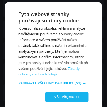
Dawn Greenhalgh
Jane
Tyto webové stránky
používají soubory cookie.
Lara Jean Chorostecki
K personalizaci obsahu, reklam a analýze
Michelle
návštěvnosti používáme soubory cookie.
Informace o vašem používání našich
stránek také sdílíme s našimi reklamními a
Salvatore Antonio
analytickými partnery, kteří je mohou
Topp
kombinovat s dalšími informacemi, které
jste jim poskytli nebo které shromáždili při
vašem používání jejich služeb.
Zásady
Elitsa Bako
ochrany osobních údajů
Vera
ZOBRAZIT VŠECHNY PARTNERY
(51) →
Reid Morgan
Derek Lessing
VŠE PŘIJMOUT