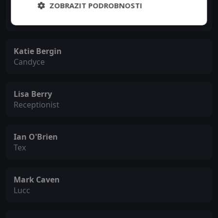
ZOBRAZIT PODROBNOSTI
Nenna Abuwa
Aria Noble
Katie Bergin
Candyce
Lisa Berry
Receptionist
Ian O'Brien
Tex
Mark Caven
Lucc