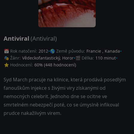
Antiviral
(Antiviral)
📅 Rok natočení:
2012
🌎 Země původu:
Francie
,
Kanada
🎭 Žánr:
Vědeckofantastický
,
Horor
🎬 Délka:
110 minut
⭐ Hodnocení:
60
% (
448
hodnocení)
Syd March pracuje na klinice, která prodává posedlým
fanouškům injekce s živými viry získanými od
nemocných celebrit. Jednoho dne se ocitne ve
smrtelném nebezpečí poté, co se úmyslně infikoval
prudce nakažlivým virem.