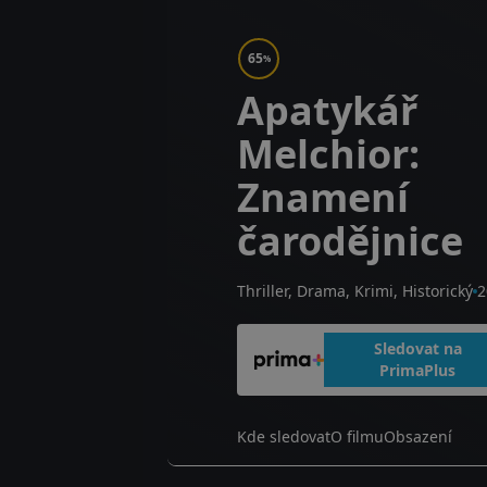
65
%
Apatykář
Melchior:
Znamení
čarodějnice
Thriller, Drama, Krimi, Historický
2
Sledovat na
PrimaPlus
Kde sledovat
O filmu
Obsazení