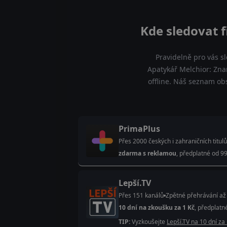
Kde sledovat 
Pravidelně pro vás s
Apatykář Melchior: Zna
offline. Náš seznam ob
PrimaPlus
Přes 2000 českých i zahraničních titulů
zdarma s reklamou
, předplatné od 99
Lepší.TV
Přes 151 kanálů
Zpětné přehrávání až
10 dní na zkoušku za 1 Kč
, předplatn
TIP:
Vyzkoušejte
Lepší.TV na 10 dní za