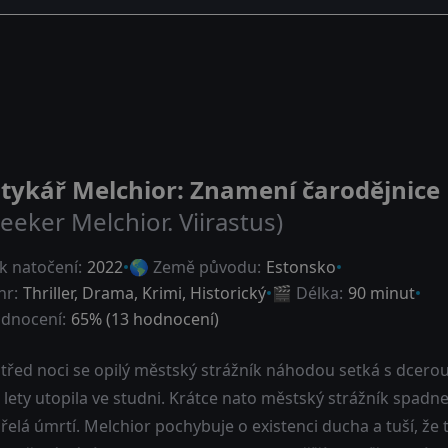
tykář Melchior: Znamení čarodějnice
eeker Melchior. Viirastus)
k natočení:
2022
🌎 Země původu:
Estonsko
nr:
Thriller
,
Drama
,
Krimi
,
Historický
🎬 Délka:
90 minut
dnocení:
65
% (
13
hodnocení)
třed noci se opilý městský strážník náhodou setká s dcero
 lety utopila ve studni. Krátce nato městský strážník spadne
řelá úmrtí. Melchior pochybuje o existenci ducha a tuší, že