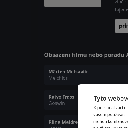
zločin
tajems
Obsazení filmu nebo pořadu A
Märten Metsaviir
Melchior
Raivo Trass
Tyto webové
Goswin
K personalizaci o
vašem používání na
mohou kombinovat 
Riina Maidre