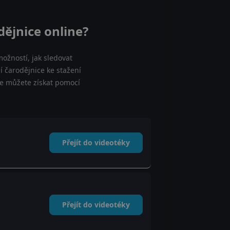
ějnice online?
ožností, jak sledovat
 čarodějnice ke stažení
je můžete získat pomocí
Přejít do videotéky
Přejít do videotéky