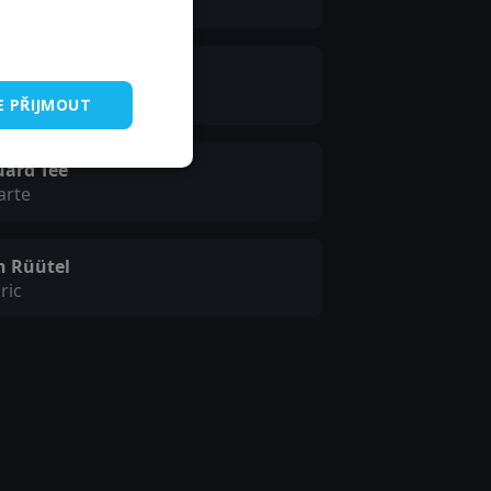
ote
rt Mõttus
l
E PŘIJMOUT
uard Tee
arte
n Rüütel
ric