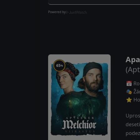
Powered by
Apa
65
%
(Apt
📅 Ro
🎭 Žá
⭐ Ho
Upros
deseti
podez