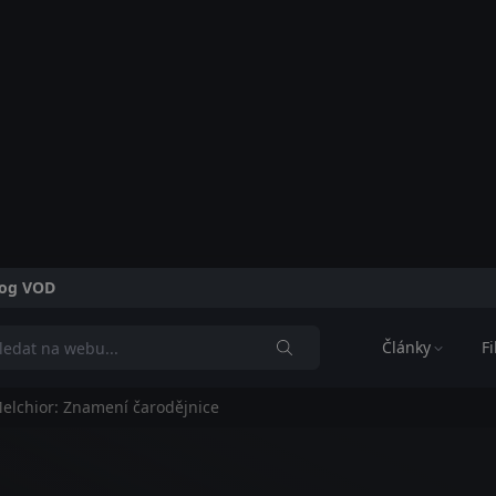
alog VOD
Články
F
elchior: Znamení čarodějnice