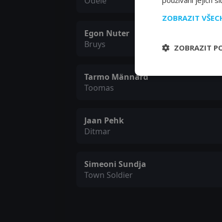
Odele
používání jejich s
ZOBRAZIT VŠE
Egon Nuter
Bruys
ZOBRAZIT P
Tarmo Männard
Toomas
Jaan Pehk
Ditmar
Simeoni Sundja
Town Soldier