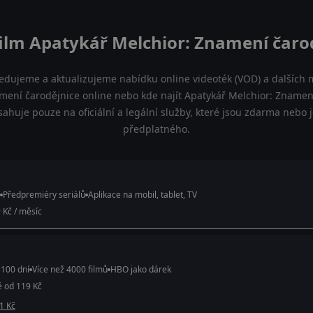
film Apatykář Melchior: Znamení čarod
ledujeme a aktualizujeme nabídku online videoték (VOD) a dalších m
mení čarodějnice online nebo kde najít Apatykář Melchior: Znamení
sahuje pouze na oficiální a legální služby, které jsou zdarma nebo 
předplatného.
Předpremiéry seriálů
Aplikace na mobil, tablet, TV
 Kč / měsíc
 100 dní
Více než 4000 filmů
HBO jako dárek
é od 119 Kč
 1 Kč