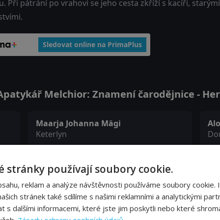
u. Při pátrání po vrahovi se jeho cesta zkříží s kacíři, star
tvími.
Sledovat online na PrimaPlus
patykář Melchior: Znamení čarodějnice - Herc
Maarja Johanna Mägi
Al
Keterlyn
Do
Carmen Mikiver
Ra
 stránky používají soubory cookie.
Annlin
Ha
bsahu, reklam a analýze návštěvnosti používáme soubory cookie. 
šich stránek také sdílíme s našimi reklamními a analytickými partn
s dalšími informacemi, které jste jim poskytli nebo které shromá
Mait Malmsten
Ed