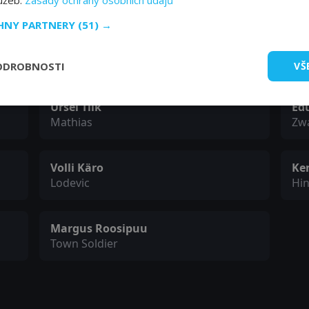
lužeb.
Zásady ochrany osobních údajů
Rode
Gr
CHNY PARTNERY
(51) →
Fatme Helge Leevald
Ke
Magda
Thi
ODROBNOSTI
VŠ
Ursel Tilk
Ed
Mathias
Zw
Volli Käro
Ke
Lodevic
Hin
Margus Roosipuu
Town Soldier