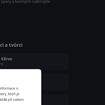
ými spory a temnými rodinnými
i a tvůrci
o Kõrve
rn
in Simmul
inz
Informace o
ery, kteří je
ždili při vašem
uard Salmistu