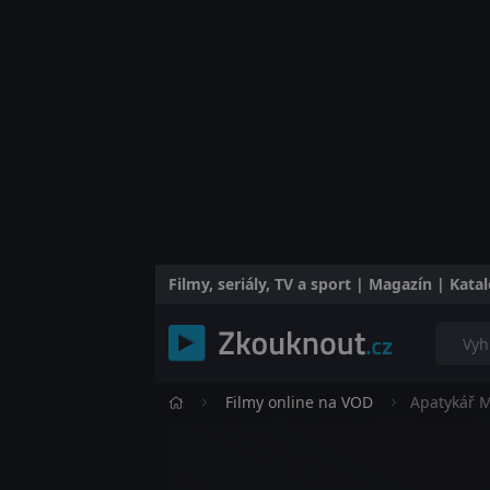
Filmy, seriály, TV a sport | Magazín | Kat
Filmy online na VOD
Apatykář M