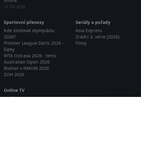
online
12. 03. 2026
Sportovní přenosy
Seriály a pořady
Kde sledovat olympiádu
Asia Express
2026?
Zrádci 3. série (2026)
Premier League Darts 2026 -
Filmy
šipky
WTA Ostrava 2026 - tenis
Australian Open 2026
Biatlon v NMnM 2026
ZOH 2026
Online TV
Lepší.TV
Zavřít reklamu
SledovaniTV
Skylink Live TV
Telly
NejPřipojení TV
Poda
Sportovní přenosy