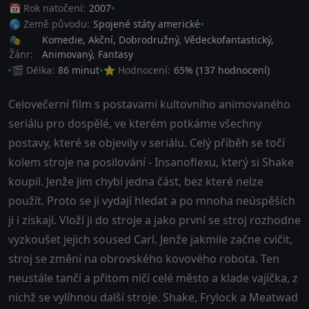
📅 Rok natočení:
2007
🌎 Země původu:
Spojené státy americké
🎭
Komedie
,
Akční
,
Dobrodružný
,
Vědeckofantastický
,
Žánr:
Animovaný
,
Fantasy
🎬 Délka:
86 minut
⭐ Hodnocení:
65
% (
137
hodnocení)
Celovečerní film s postavami kultovního animovaného
seriálu pro dospělé, ve kterém potkáme všechny
postavy, které se objevily v seriálu. Celý příběh se točí
kolem stroje na posilování - Insanoflexu, který si Shake
koupil. Jenže jim chybí jedna část, bez které nelze
použít. Proto se ji vydají hledat a po mnoha neúspěších
ji i získají. Vloží ji do stroje a jako první se stroj rozhodne
vyzkoušet jejich soused Carl. Jenže jakmile začne cvičit,
stroj se změní na obrovského kovového robota. Ten
neustále tančí a přitom ničí celé město a klade vajíčka, z
nichž se vylíhnou další stroje. Shake, Frylock a Meatwad