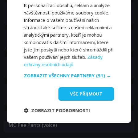
K personalizaci obsahu, reklam a analýze
Matt Maiellaro
návštěvnosti používáme soubory cookie.
Err / Cybernetic Ghost / Satan (voice)
Informace o vašem používání našich
stránek také sdílíme s našimi reklamními a
analytickými partnery, kteří je mohou
Mike Schatz
kombinovat s dalšími informacemi, které
Emory (voice)
jste jim poskytli nebo které shromáždili při
vašem používání jejich služeb.
Zásady
C. Martin Croker
ochrany osobních údajů
Dr. Weird / Steve (voice)
ZOBRAZIT VŠECHNY PARTNERY
(51) →
Neil Peart
VŠE PŘIJMOUT
Neil Peart of Rush (voice)
ZOBRAZIT PODROBNOSTI
MC Chris
MC Pee Pants (voice)