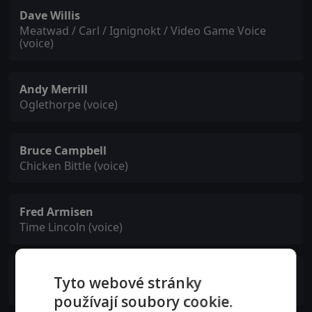
Dave Willis
Meatwad / Carl / Ignignokt / Video Game Voice
(voice)
Andy Merrill
Oglethorpe (voice)
Bruce Campbell
Chicken Bittle (voice)
Fred Armisen
Time Lincoln (voice)
Chris Kattan
Tyto webové stránky
Walter Melon (voice)
používají soubory cookie.