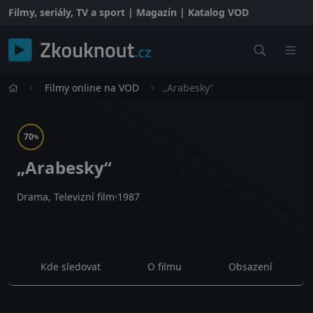
Filmy, seriály, TV a sport | Magazín | Katalog VOD
Filmy online na VOD
„Arabesky“
70
%
„Arabesky“
Drama, Televizní film
1987
Kde sledovat
O filmu
Obsazení