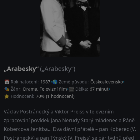
„Arabesky“
(„Arabesky“)
📅 Rok natočení:
1987
🌎 Země původu:
Československo
🎭 Žánr:
Drama
,
Televizní film
🎬 Délka:
67 minut
⭐ Hodnocení:
70
% (
1
hodnocení)
Václav Postránecký a Viktor Preiss v televizním
zpracování povídek Jana Nerudy Starý mládenec a Páně
Kobercova ženitba... Dva dávní přátelé – pan Koberec (V.
Postránecký) a pan Týnský (V. Preiss) se pár týdnů před