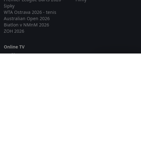
šipky
WTA Ostrava 2026 - tenis
Australian Open 2026
Biatlon v NMnM 2026
ZOH 2026
Online TV
Lepší.TV
Zavřít reklamu
SledovaniTV
Skylink Live TV
Telly
NejPřipojení TV
Poda
Sportovní přenosy
GDPR
Zásady cookies
Redakce
O projektu Zkouknout.cz
Obchodní podmínky
Etický kodex
Kontakt
Copyright © 2026 zkouknout.cz