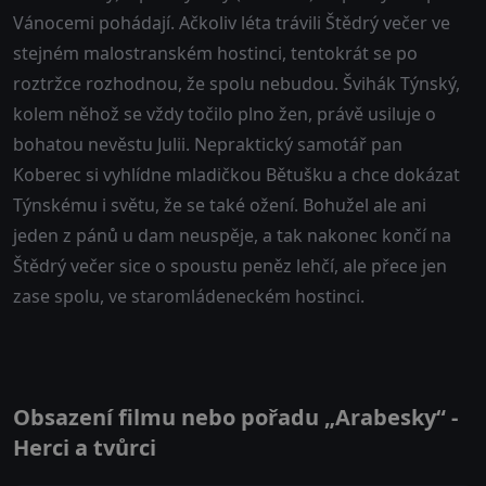
Vánocemi pohádají. Ačkoliv léta trávili Štědrý večer ve
stejném malostranském hostinci, tentokrát se po
roztržce rozhodnou, že spolu nebudou. Švihák Týnský,
kolem něhož se vždy točilo plno žen, právě usiluje o
bohatou nevěstu Julii. Nepraktický samotář pan
Koberec si vyhlídne mladičkou Bětušku a chce dokázat
Týnskému i světu, že se také ožení. Bohužel ale ani
jeden z pánů u dam neuspěje, a tak nakonec končí na
Štědrý večer sice o spoustu peněz lehčí, ale přece jen
zase spolu, ve staromládeneckém hostinci.
Obsazení filmu nebo pořadu „Arabesky“ -
Herci a tvůrci