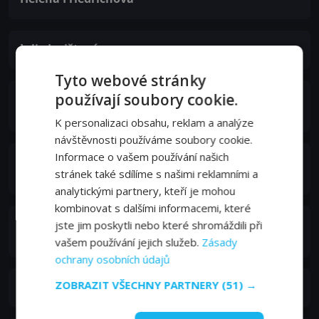
Julie Jurištová
Tyto webové stránky
používají soubory cookie.
Markéta Vosková
Otýlie
K personalizaci obsahu, reklam a analýze
návštěvnosti používáme soubory cookie.
Informace o vašem používání našich
Zdena Hadrbolcová
stránek také sdílíme s našimi reklamními a
bytná Koberce
analytickými partnery, kteří je mohou
kombinovat s dalšími informacemi, které
Simona Vrbická
jste jim poskytli nebo které shromáždili při
Matylda
vašem používání jejich služeb.
Zásady
ochrany osobních údajů
ZOBRAZIT VŠECHNY PARTNERY
(51) →
Zdena Hadrbolcová