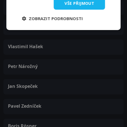
VŠE PŘIJMOUT
Simona Vrbická
ZOBRAZIT PODROBNOSTI
Marek Eben
Vlastimil Hašek
Petr Nárožný
Jan Skopeček
Pavel Zedníček
Boris Rösner