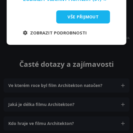
VŠE PŘIJMOUT
ZOBRAZIT PODROBNOSTI
REKLAMA
Časté dotazy a zajímavosti
Ve kterém roce byl film Architekton natočen?
Jaká je délka filmu Architekton?
Kdo hraje ve filmu Architekton?