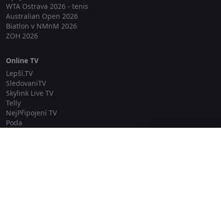
WTA Ostrava 2026 - tenis
Australian Open 2026
Biatlon v NMnM 2026
ZOH 2026
Online TV
Lepší.TV
SledovaniTV
Skylink Live TV
Telly
NejPřipojení TV
Poda
Sportovní přenosy
Zavřít reklamu
GDPR
Zásady cookies
Redakce
O projektu Zkouknout.cz
Obchodní podmínky
Etický kodex
Kontakt
Copyright © 2026 zkouknout.cz
Digitální agentura Smit Media