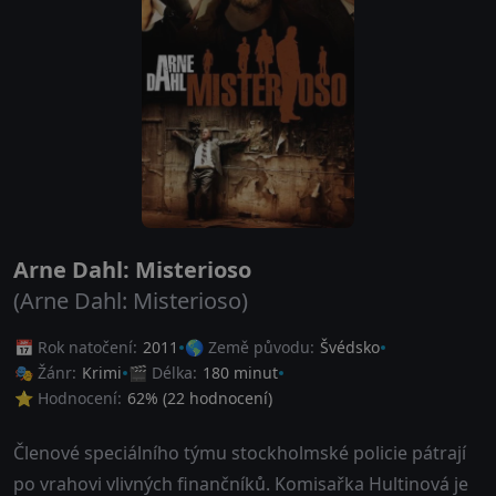
Arne Dahl: Misterioso
(Arne Dahl: Misterioso)
📅 Rok natočení:
2011
🌎 Země původu:
Švédsko
🎭 Žánr:
Krimi
🎬 Délka:
180 minut
⭐ Hodnocení:
62
% (
22
hodnocení)
Členové speciálního týmu stockholmské policie pátrají
po vrahovi vlivných finančníků. Komisařka Hultinová je