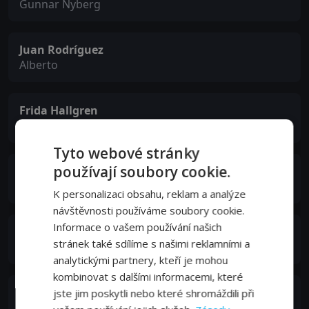
Gunnar Nyberg
Juan Rodríguez
Alberto
Frida Hallgren
Cilla Hjelm
Tyto webové stránky
používají soubory cookie.
Ebba Ribbing
Tova Hjelm
K personalizaci obsahu, reklam a analýze
návštěvnosti používáme soubory cookie.
Informace o vašem používání našich
César Saratxu
stránek také sdílíme s našimi reklamními a
Städaren
analytickými partnery, kteří je mohou
kombinovat s dalšími informacemi, které
Bisse Unger
jste jim poskytli nebo které shromáždili při
Danne Hjelm