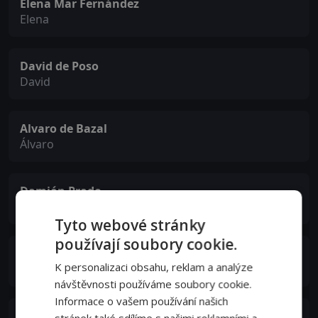
Elena Mar Fernández
Elena
David de Poso
David
Alvaro de Bazal
Álvaro
Damián Prado
Damián
Tyto webové stránky
používají soubory cookie.
Nando Vázquez
K personalizaci obsahu, reklam a analýze
Nando
návštěvnosti používáme soubory cookie.
Informace o vašem používání našich
Manuel Martínez
stránek také sdílíme s našimi reklamními a