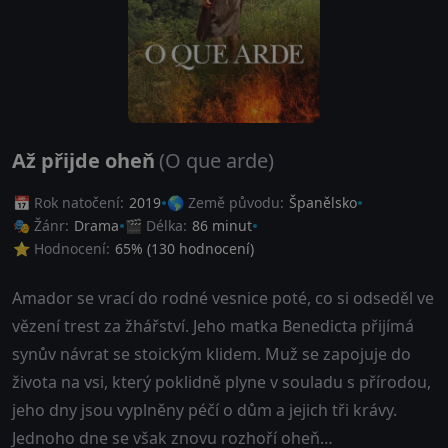
Až přijde oheň
(O que arde)
📅 Rok natočení:
2019
🌎 Země původu:
Španělsko
🎭 Žánr:
Drama
🎬 Délka:
86 minut
⭐ Hodnocení:
65
% (
130
hodnocení)
Amador se vrací do rodné vesnice poté, co si odseděl ve
vězení trest za žhářství. Jeho matka Benedicta přijímá
synův návrat se stoickým klidem. Muž se zapojuje do
života na vsi, který poklidně plyne v souladu s přírodou,
jeho dny jsou vyplněny péčí o dům a jejich tři krávy.
Jednoho dne se však znovu rozhoří oheň…