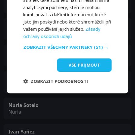
Manuel
analytickými partnery, kteří je mohou
kombinovat s dalšími informacemi, které
jste jim poskytli nebo které shromáždili při
José Luis Santalices
vašem používání jejich služeb.
Zásady
José Luis
ochrany osobních údajů
ZOBRAZIT VŠECHNY PARTNERY
(51) →
Manuel Santamarina
Manuel
VŠE PŘIJMOUT
Antonio Fernández
ZOBRAZIT PODROBNOSTI
Antonio
Nuria Sotelo
Nuria
Ivan Yañez