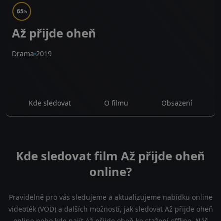
65
%
Až přijde oheň
Drama
2019
Kde sledovat
O filmu
Obsazení
Kde sledovat film Až přijde oheň
online?
Pravidelně pro vás sledujeme a aktualizujeme nabídku online
videoték (VOD) a dalších možností, jak sledovat Až přijde oheň
online nebo kde najít Až přijde oheň ke stažení offline. Náš