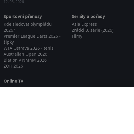
12. 03. 2026
Sportovní přenosy
Seriály a pořady
Kde sledovat olympiádu
Asia Express
2026?
Zrádci 3. série (2026)
Premier League Darts 2026 -
Filmy
šipky
WTA Ostrava 2026 - tenis
Australian Open 2026
Biatlon v NMnM 2026
ZOH 2026
Online TV
Lepší.TV
Zavřít reklamu
SledovaniTV
Skylink Live TV
Telly
NejPřipojení TV
Poda
Sportovní přenosy