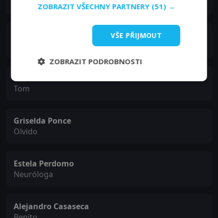
Sebastián
ZOBRAZIT VŠECHNY PARTNERY
(51) →
Marta Martín
VŠE PŘIJMOUT
Susana
ZOBRAZIT PODROBNOSTI
Malcolm Sitté
Tom
Griselda Ponce
Olvido
Estela Perdomo
Neuróloga
Alejandro Casaseca
Benito