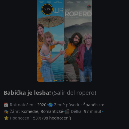
53
%
Babička je lesba!
(Salir del ropero)
📅 Rok natočení:
2020
🌎 Země původu:
Španělsko
🎭 Žánr:
Komedie
,
Romantické
🎬 Délka:
97 minut
⭐ Hodnocení:
53
% (
98
hodnocení)