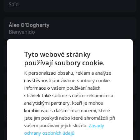
Saïd
Álex O'Dogherty
Bienvenido
Leander Vyvey
Tyto webové stránky
Stuart MacDonald
používají soubory cookie.
K personalizaci obsahu, reklam a analýze
Liz Lobato
návštěvnosti používáme soubory cookie.
Camila MacDonald
Informace o vašem používání našich
stránek také sdílíme s našimi reklamními a
analytickými partnery, kteří je mohou
María Caballero
kombinovat s dalšími informacemi, které
Salima
jste jim poskytli nebo které shromáždili při
vašem používání jejich služeb.
Zásady
ochrany osobních údajů
Tony Madigan