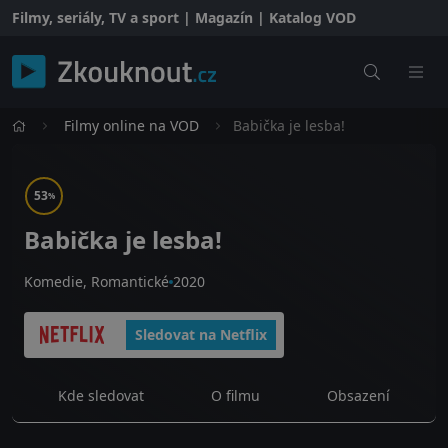
Filmy, seriály, TV a sport | Magazín | Katalog VOD
Filmy online na VOD
Babička je lesba!
53
%
Babička je lesba!
Komedie, Romantické
2020
Sledovat na Netflix
Kde sledovat
O filmu
Obsazení