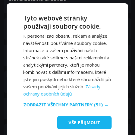
Clinic Nurse
Tyto webové stránky
používají soubory cookie.
Kristen Harris
OB-GYN
K personalizaci obsahu, reklam a analýze
návštěvnosti používáme soubory cookie.
Informace o vašem používání našich
Stephanie Sy
stránek také sdílíme s našimi reklamními a
Nurse
analytickými partnery, kteří je mohou
kombinovat s dalšími informacemi, které
Adam Hurtig
jste jim poskytli nebo které shromáždili při
ER Doctor
vašem používání jejich služeb.
Zásady
ochrany osobních údajů
ZOBRAZIT VŠECHNY PARTNERY
(51) →
Ava Julien
ER Nurse
VŠE PŘIJMOUT
Darcy Fehr