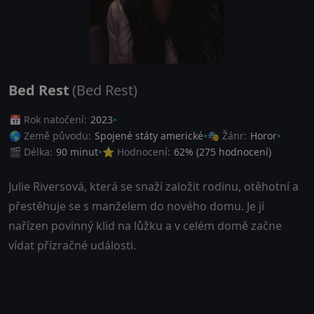
Bed Rest
(Bed Rest)
📅 Rok natočení:
2023
🌎 Země původu:
Spojené státy americké
🎭 Žánr:
Horor
🎬 Délka:
90 minut
⭐ Hodnocení:
62
% (
275
hodnocení)
Julie Riversová, která se snaží založit rodinu, otěhotní a
přestěhuje se s manželem do nového domu. Je jí
nařízen povinný klid na lůžku a v celém domě začne
vídat přízračné události.