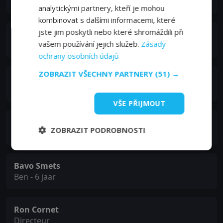
Desmedt
analytickými partnery, kteří je mohou
kombinovat s dalšími informacemi, které
jste jim poskytli nebo které shromáždili při
Tania Van der Sanden
vašem používání jejich služeb.
Zásady
Sabine
ochrany osobních údajů
ZOBRAZIT VŠECHNY PARTNERY
(51) →
Cesar De Sutter
Jonas
VŠE PŘIJMOUT
Gilles De Schryver
ZOBRAZIT PODROBNOSTI
Coppola
Bavo Smets
Ben - 6 jaar
Ron Cornet
Directeur