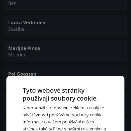
Ben
Laura Verlinden
Scarlite
Marijke Pinoy
Moeder
Pol Goossen
Vader
Tyto webové stránky
používají soubory cookie.
Titus De Voogdt
Bogaert
K personalizaci obsahu, reklam a analýze
návštěvnosti používáme soubory cookie.
Informace o vašem používání našich
Maarten Claeyssens
stránek také sdílíme s našimi reklamními a