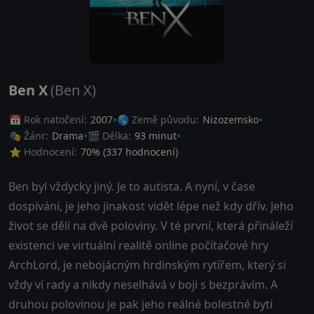
Ben X
(Ben X)
📅 Rok natočení:
2007
🌎 Země původu:
Nizozemsko
🎭 Žánr:
Drama
🎬 Délka:
93 minut
⭐ Hodnocení:
70
% (
337
hodnocení)
Ben byl vždycky jiný. Je to autista. A nyní, v čase
dospívání, je jeho jinakost vidět lépe než kdy dřív. Jeho
život se dělí na dvě poloviny. V té první, která přináleží
existenci ve virtuální realitě online počítačové hry
ArchLord, je nebojácným hrdinským rytířem, který si
vždy ví rady a nikdy neselhává v boji s bezprávím. A
druhou polovinou je pak jeho reálné bolestné bytí