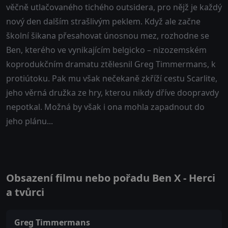
věčně utlačovaného tichého outsidera, pro nějž je každý
nový den dalším strašlivým peklem. Když ale začne
školní šikana přesahovat únosnou mez, rozhodne se
Ben, kterého ve vynikajícím belgicko – nizozemském
koprodukčním dramatu ztělesnil Greg Timmermans, k
protiútoku. Pak mu však nečekaně zkříží cestu Scarlite,
jeho věrná družka ze hry, kterou nikdy dříve doopravdy
nepotkal. Možná by však i ona mohla zapadnout do
jeho plánu...
Obsazení filmu nebo pořadu Ben X - Herci
a tvůrci
Greg Timmermans