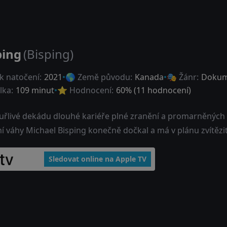
ping
(Bisping)
k natočení:
2021
🌎 Země původu:
Kanada
🎭 Žánr:
Dokum
lka:
109 minut
⭐ Hodnocení:
60
% (
11
hodnocení)
uřlivé dekádu dlouhé kariéře plné zranění a promarněných p
í váhy Michael Bisping konečně dočkal a má v plánu zvítězit
Sledovat online na Apple TV