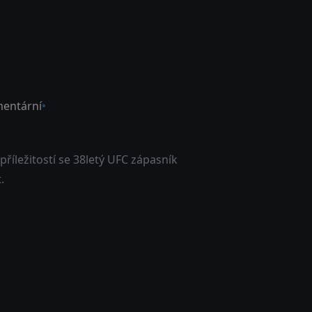
entární
říležitostí se 38letý UFC zápasník
.