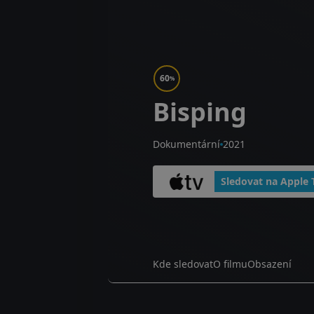
60
%
Bisping
Dokumentární
2021
Sledovat na Apple 
Kde sledovat
O filmu
Obsazení