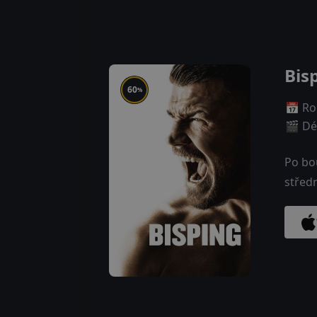
Bis
60
%
📅 Ro
🎬 Dé
Po bo
středn