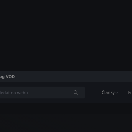
alog VOD
Články
F