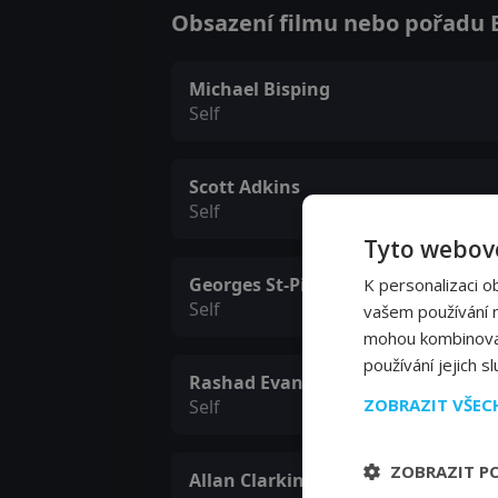
Obsazení filmu nebo pořadu Bi
Michael Bisping
Self
Scott Adkins
Self
Tyto webové
Georges St-Pierre
K personalizaci o
Self
vašem používání na
mohou kombinovat 
používání jejich s
Rashad Evans
ZOBRAZIT VŠE
Self
ZOBRAZIT P
Allan Clarkin