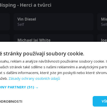
sping - Herci a tvůrci
Vin Diesel
Mi
Self
Sel
Michael Jai White
Jo
Self
Sel
 stránky používají soubory cookie.
Tito Ortiz
Da
bsahu, reklam a analýze návštěvnosti používáme soubory cookie. 
Self
Sel
šich stránek také sdílíme s našimi reklamními a analytickými partn
s dalšími informacemi, které jste jim poskytli nebo které shromá
lužeb.
Zásady ochrany osobních údajů
Karyn Bryant
No
CHNY PARTNERY
(51) →
Self
Sel
ODROBNOSTI
VŠ
Bruce Buffer