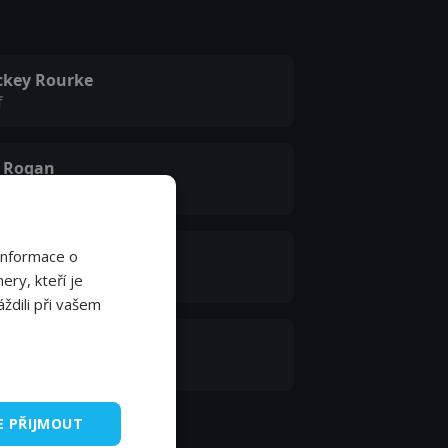
ckey Rourke
f
e Rogan
f
na White
Informace o
f
ery, kteří je
ždili při vašem
el Clarke
f
E PŘIJMOUT