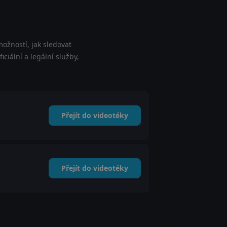
ožností, jak sledovat
ciální a legální služby,
Přejít do videotéky
Přejít do videotéky