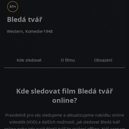
61
%
Bledá tvář
Western, Komedie
1948
Kde sledovat
O filmu
Obsazení
Kde sledovat film Bledá tvář
online?
Pravidelně pro vás sledujeme a aktualizujeme nabídku online
videoték (VOD) a dalších možností, jak sledovat Bledá tvář
online nebo kde najít Bledá tvář ke stažení offline. Náš seznam