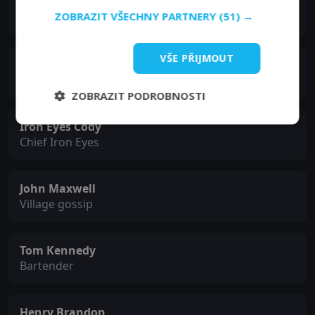
Wade Crosby
ZOBRAZIT VŠECHNY PARTNERY
(51) →
Jeb
VŠE PŘIJMOUT
Chief Yowlachie
Chief Yellow Feather
ZOBRAZIT PODROBNOSTI
Iron Eyes Cody
Chief Iron Eyes
John Maxwell
Village gossip
Tom Kennedy
Bartender
Henry Brandon