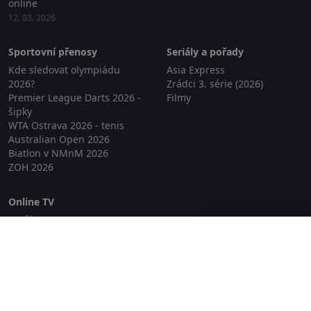
online
12. 03. 2026
Sportovní přenosy
Seriály a pořady
Kde sledovat olympiádu
Asia Express
2026?
Zrádci 3. série (2026)
Premier League Darts 2026 -
Filmy
šipky
WTA Ostrava 2026 - tenis
Australian Open 2026
Biatlon v NMnM 2026
ZOH 2026
Online TV
Lepší.TV
Zavřít reklamu
SledovaniTV
Skylink Live TV
Telly
NejPřipojení TV
Poda
Sportovní přenosy