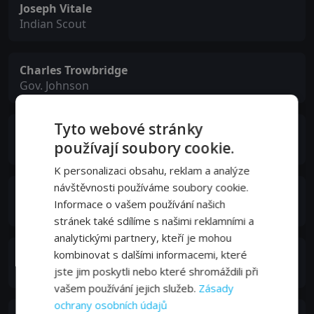
Joseph Vitale
Indian Scout
Charles Trowbridge
Gov. Johnson
Tyto webové stránky
Clem Bevans
používají soubory cookie.
Hank Billings
K personalizaci obsahu, reklam a analýze
návštěvnosti používáme soubory cookie.
Jeff York
Informace o vašem používání našich
Big Joe
stránek také sdílíme s našimi reklamními a
analytickými partnery, kteří je mohou
Stanley Andrews
kombinovat s dalšími informacemi, které
Commissioner Emerson
jste jim poskytli nebo které shromáždili při
vašem používání jejich služeb.
Zásady
ochrany osobních údajů