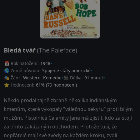
Bledá tvář
(The Paleface)
📅 Rok natočení:
1948
🌎 Země původu:
Spojené státy americké
🎭 Žánr:
Western
,
Komedie
🎬 Délka:
91 minut
⭐ Hodnocení:
61
% (
79
hodnocení)
Někdo prodal tajně zbraně několika indiánským
kmenům, které vykopaly "válečnou sekyru" proti bílým
mužům. Pistolnice Calamity Jane má zjistit, kdo za stojí
za tímto zakázaným obchodem. Protože tuší, že
nepřátelé mají své zvědy na každém kroku, zvolí