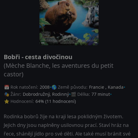
Bobři - cesta divočinou
(Mèche Blanche, les aventures du petit
castor)
📅 Rok natočení:
2008
🌎 Země původu:
Francie
,
Kanada
🎭 Žánr:
Dobrodružný
,
Rodinný
🎬 Délka:
77 minut
⭐ Hodnocení:
64
% (
11
hodnocení)
Rodinka bobrů žije na kraji lesa poklidným životem.
Jejich dny jsou naplněny usilovnou prací. Staví hráz na
řece, shánějí jídlo pro své děti. Ale také musí bránit své