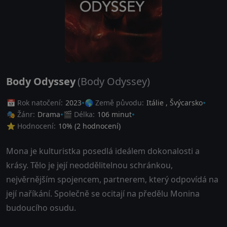
Body Odyssey
(Body Odyssey)
📅 Rok natočení:
2023
🌎 Země původu:
Itálie
,
Švýcarsko
🎭 Žánr:
Drama
🎬 Délka:
106 minut
⭐ Hodnocení:
10
% (
2
hodnocení)
Mona je kulturistka posedlá ideálem dokonalosti a
krásy. Tělo je její neoddělitelnou schránkou,
nejvěrnějším spojencem, partnerem, který odpovídá na
její naříkání. Společně se ocitají na předělu Monina
budoucího osudu.