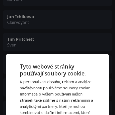
Jun Ichikawa
Clairvoyant
Tim Pritchett
Sven
Lukas Loughran
Tyto webové stránky
Berthold
používají soubory cookie.
K personalizaci obsahu, reklam a analýze
Adam Mišík
návštěvnosti používáme soubory cookie.
Nic
Informace o vašem používání našich
stránek také sdílíme s našimi reklamními a
analytickými partnery, kteří je mohou
Stefan Sauk
kombinovat s dalšími informacemi, které
Anders