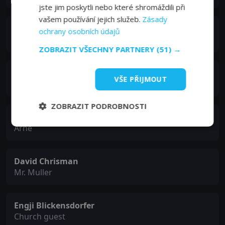
jste jim poskytli nebo které shromáždili při
vašem používání jejich služeb.
Zásady
Hanna Ullerstam
ochrany osobních údajů
Agnes
ZOBRAZIT VŠECHNY PARTNERY
(51) →
Maximilian Dirr
VŠE PŘIJMOUT
Dr. Oertel
ZOBRAZIT PODROBNOSTI
J.C. Williams
Arne
David Chrisman
Mr. Muller
Engji Blickensdorfer
Church guest