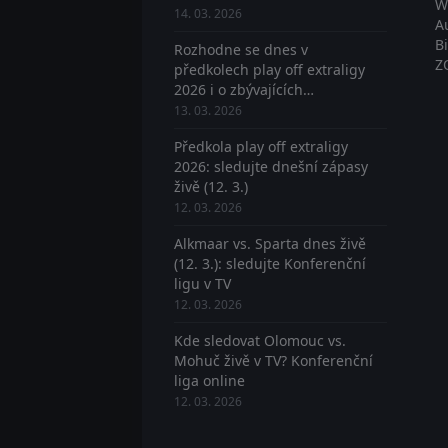
W
14. 03. 2026
A
B
Rozhodne se dnes v
Z
předkolech play off extraligy
2026 i o zbývajících
postupujících? Sledujte živě
13. 03. 2026
Předkola play off extraligy
2026: sledujte dnešní zápasy
živě (12. 3.)
12. 03. 2026
Alkmaar vs. Sparta dnes živě
(12. 3.): sledujte Konferenční
ligu v TV
12. 03. 2026
Kde sledovat Olomouc vs.
Mohuč živě v TV? Konferenční
liga online
12. 03. 2026