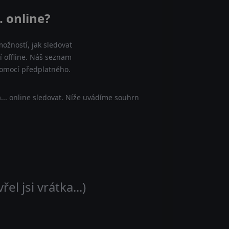
. online?
ožností, jak sledovat
ení offline. Náš seznam
 pomocí předplatného.
a... online sledovat. Níže uvádíme souhrn
řel jsi vrátka...)