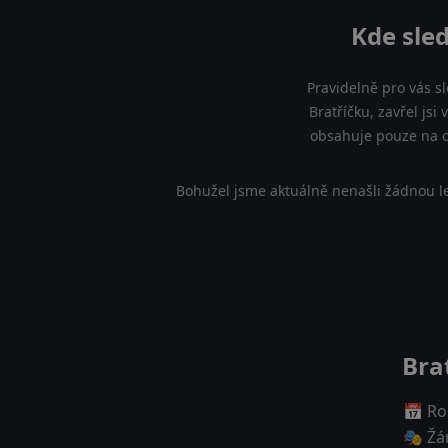
Kde sled
Pravidelně pro vás s
Bratříčku, zavřel jsi 
obsahuje pouze na of
Bohužel jsme aktuálně nenašli žádnou leg
Brat
📅 Ro
🎭 Žá