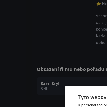
⭐ Ho
Vzpom
další 
konce
Karla 
dobu, 
Obsazení filmu nebo pořadu Bra
Karel Kryl
Self
Tyto webové
K personalizaci o