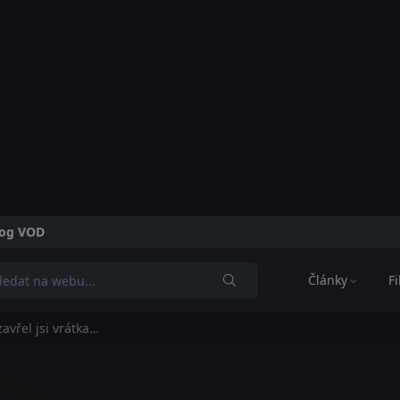
alog VOD
Články
F
zavřel jsi vrátka…