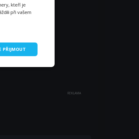
ery, kteří je
ždili při vašem
E PŘIJMOUT
REKLAMA