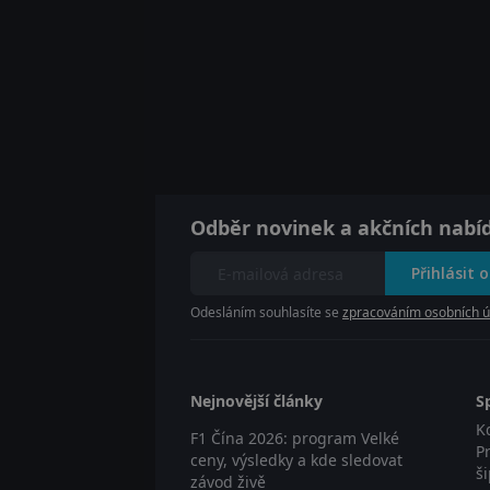
Odběr novinek a akčních nabí
Přihlásit 
Odesláním souhlasíte se
zpracováním osobních ú
Nejnovější články
S
K
F1 Čína 2026: program Velké
P
ceny, výsledky a kde sledovat
š
závod živě