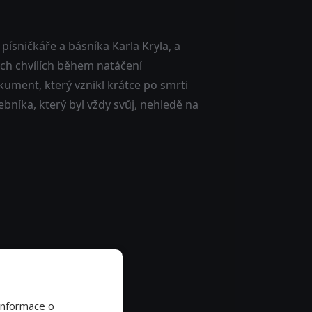
ísničkáře a básníka Karla Kryla, a
ých chvílích během natáčení
ument, který vznikl krátce po smrti
bníka, který byl vždy svůj, nehledě na
Informace o