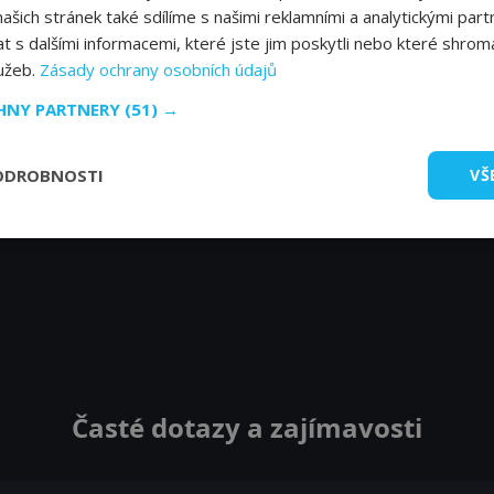
šich stránek také sdílíme s našimi reklamními a analytickými partn
s dalšími informacemi, které jste jim poskytli nebo které shromá
lužeb.
Zásady ochrany osobních údajů
CHNY PARTNERY
(51) →
ODROBNOSTI
VŠ
Časté dotazy a zajímavosti