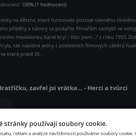
dnocení:
100
% (
1
hodnocení)
ínky na dětství, které formovalo postoje slavného českého p
jeho příběhy a názory se podařilo filmařům zachytit ve voln
rtního medailonku Karel Kryl – Kdo jsem…? z roku 1993. Dok
Kryla, tak nabídne jedny z posledních filmových záběrů hude
ve které právě žil.
tříčku, zavřel jsi vrátka... - Herci a tvůrci
 stránky používají soubory cookie.
bsahu, reklam a analýze návštěvnosti používáme soubory cookie. 