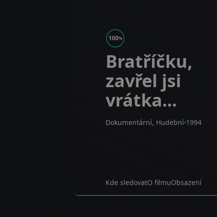
100
%
Bratříčku,
zavřel jsi
vrátka...
Dokumentární, Hudební
1994
Kde sledovat
O filmu
Obsazení