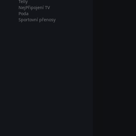
Telly
NejPřipojení TV
Poda
Sportovní přenosy