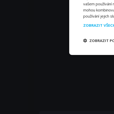
vašem používání na
mohou kombinovat 
používání jejich s
ZOBRAZIT VŠE
ZOBRAZIT P