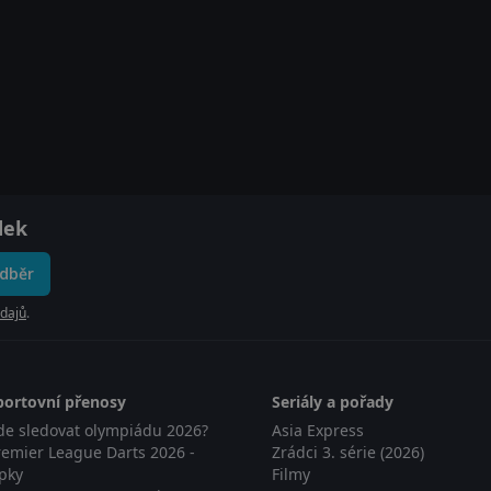
dek
odběr
dajů
.
portovní přenosy
Seriály a pořady
de sledovat olympiádu 2026?
Asia Express
remier League Darts 2026 -
Zrádci 3. série (2026)
ipky
Filmy