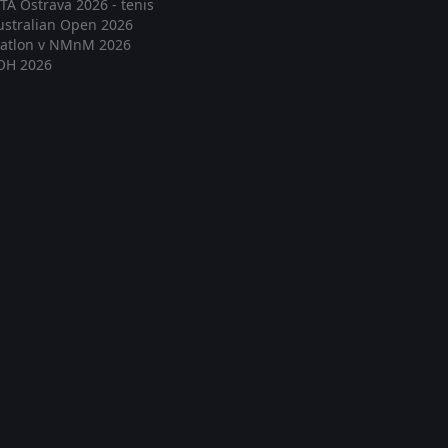
TA Ostrava 2026 - tenis
ustralian Open 2026
iatlon v NMnM 2026
OH 2026