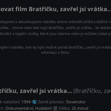
ovat film Bratříčku, zavřel jsi vrátka..
ledujeme a aktualizujeme nabídku online videoték (VOD) a dalších m
vrátka... online nebo kde najít Bratříčku, zavřel jsi vrátka... ke staž
iciální a legální služby, které jsou zdarma nebo je můžete získat
ální nabídku, kde by bylo možné pořad Bratříčku, zavřel jsi vrátk
informací o filmu.
říčku, zavřel jsi vrátka...
(Bratříčku, zav
k natočení:
1994
🌎 Země původu:
Slovensko
nr:
Dokumentární
,
Hudební
🎬 Délka:
25 minut