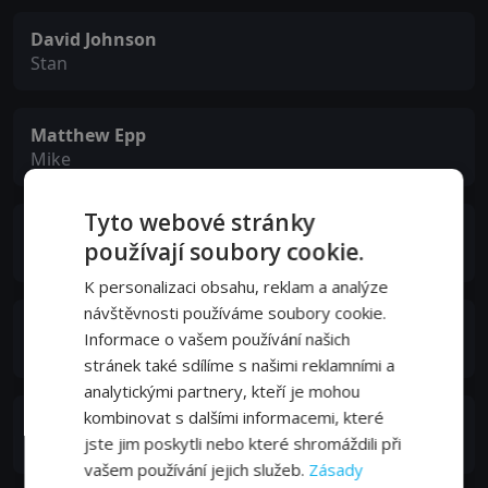
David Johnson
Stan
Matthew Epp
Mike
Tyto webové stránky
Eva Demchuk
používají soubory cookie.
Teacher
K personalizaci obsahu, reklam a analýze
návštěvnosti používáme soubory cookie.
Rita Hines
Informace o vašem používání našich
Teacher
stránek také sdílíme s našimi reklamními a
analytickými partnery, kteří je mohou
kombinovat s dalšími informacemi, které
Christine Pinnock
jste jim poskytli nebo které shromáždili při
Student
vašem používání jejich služeb.
Zásady