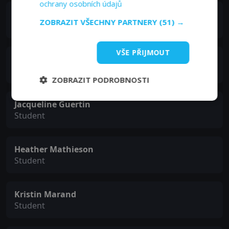
ochrany osobních údajů
Janis Pinnock
ZOBRAZIT VŠECHNY PARTNERY
(51) →
Student
VŠE PŘIJMOUT
Denise Pinnock
Student
ZOBRAZIT PODROBNOSTI
Jacqueline Guertin
Student
Heather Mathieson
Student
Kristin Marand
Student