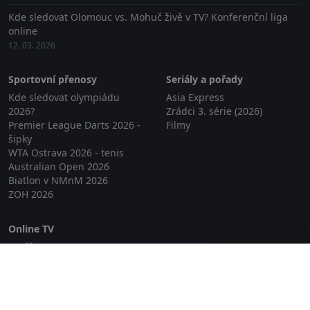
Kde sledovat Olomouc vs. Mohuč živě v TV? Konferenční liga
online
12. 03. 2026
Sportovní přenosy
Seriály a pořady
Kde sledovat olympiádu
Asia Express
2026?
Zrádci 3. série (2026)
Premier League Darts 2026 -
Filmy
šipky
WTA Ostrava 2026 - tenis
Australian Open 2026
Biatlon v NMnM 2026
ZOH 2026
Online TV
Lepší.TV
Zavřít reklamu
SledovaniTV
Skylink Live TV
Telly
NejPřipojení TV