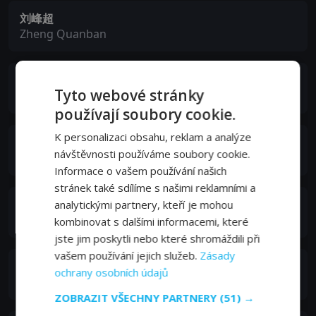
刘峰超
Zheng Quanban
杨轶
Tyto webové stránky
Yin Cheng
používají soubory cookie.
K personalizaci obsahu, reklam a analýze
袁文康
návštěvnosti používáme soubory cookie.
Jinhai
Informace o vašem používání našich
stránek také sdílíme s našimi reklamními a
Wu Qiang
analytickými partnery, kteří je mohou
Ling Yunkai
kombinovat s dalšími informacemi, které
jste jim poskytli nebo které shromáždili při
vašem používání jejich služeb.
Zásady
吴晓亮
ochrany osobních údajů
Ding Tai
ZOBRAZIT VŠECHNY PARTNERY
(51) →