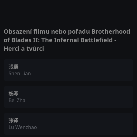
Obsazení filmu nebo pořadu Brotherhood
of Blades II: The Infernal Battlefield -
Herci a tvůrci
張震
Shen Lian
杨幂
Bei Zhai
张译
Lu Wenzhao