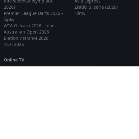
Kde sledovat olympiádu
Asia Express
2026?
Zrádci 3. série (2026)
Premier League Darts 2026 -
Filmy
šipky
WTA Ostrava 2026 - tenis
Australian Open 2026
Biatlon v NMnM 2026
ZOH 2026
Online TV
Lepší.TV
Zavřít reklamu
SledovaniTV
Skylink Live TV
Telly
NejPřipojení TV
Poda
Sportovní přenosy
GDPR
Zásady cookies
Redakce
O projektu Zkouknout.cz
Obchodní podmínky
Etický kodex
Kontakt
Copyright © 2026 zkouknout.cz