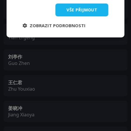
李洪涛
VŠE PŘIJMOUT
Xu Xianchun
ZOBRAZIT PODROBNOSTI
马赫
Tian Ergeng
刘亭作
Guo Zhen
王仁君
Zhu Youxiao
姜晓冲
Jiang Xiaoya