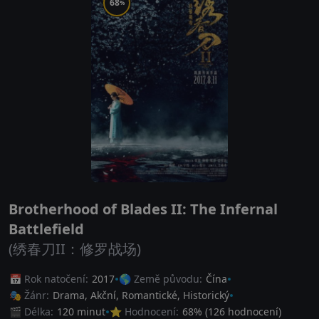
68
%
Brotherhood of Blades II: The Infernal
Battlefield
(绣春刀II：修罗战场)
📅 Rok natočení:
2017
🌎 Země původu:
Čína
🎭 Žánr:
Drama
,
Akční
,
Romantické
,
Historický
🎬 Délka:
120 minut
⭐ Hodnocení:
68
% (
126
hodnocení)