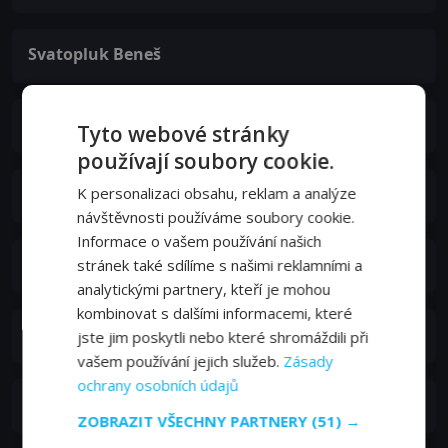
Svatopluk Beneš
Jiřina Bohdalová
Tyto webové stránky
používají soubory cookie.
Ferdinand Krůta
K personalizaci obsahu, reklam a analýze
návštěvnosti používáme soubory cookie.
Informace o vašem používání našich
Alena Kreuzmannová
stránek také sdílíme s našimi reklamními a
analytickými partnery, kteří je mohou
kombinovat s dalšími informacemi, které
Nina Jiránková
jste jim poskytli nebo které shromáždili při
vašem používání jejich služeb.
Zásady
ochrany osobních údajů
Josef Patočka
ZOBRAZIT VŠECHNY PARTNERY
(51) →