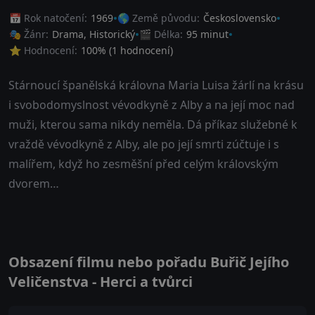
📅 Rok natočení:
1969
🌎 Země původu:
Československo
🎭 Žánr:
Drama
,
Historický
🎬 Délka:
95 minut
⭐ Hodnocení:
100
% (
1
hodnocení)
Stárnoucí španělská královna Maria Luisa žárlí na krásu
i svobodomyslnost vévodkyně z Alby a na její moc nad
muži, kterou sama nikdy neměla. Dá příkaz služebné k
vraždě vévodkyně z Alby, ale po její smrti zúčtuje i s
malířem, když ho zesměšní před celým královským
dvorem…
Obsazení filmu nebo pořadu Buřič Jejího
Veličenstva - Herci a tvůrci