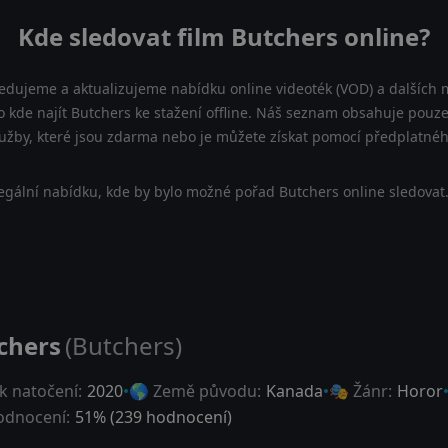
Kde sledovat film Butchers online?
ledujeme a aktualizujeme nabídku online videoték (VOD) a dalších m
 kde najít Butchers ke stažení offline. Náš seznam obsahuje pouze n
lužby, které jsou zdarma nebo je můžete získat pomocí předplatnéh
egální nabídku, kde by bylo možné pořad Butchers online sledovat.
chers
(Butchers)
k natočení:
2020
🌎 Země původu:
Kanada
🎭 Žánr:
Horor
dnocení:
51
% (
239
hodnocení)