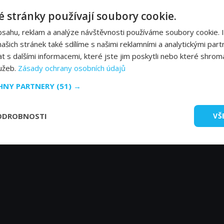
 stránky používají soubory cookie.
Samantha De Benedet
Jo
bsahu, reklam a analýze návštěvnosti používáme soubory cookie. 
Celeste
Ox
šich stránek také sdílíme s našimi reklamními a analytickými partn
s dalšími informacemi, které jste jim poskytli nebo které shromá
lužeb.
Zásady ochrany osobních údajů
CHNY PARTNERY
(51) →
ODROBNOSTI
VŠ