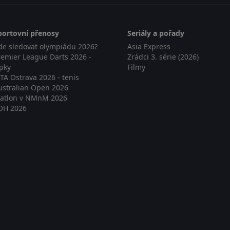
portovní přenosy
Seriály a pořady
de sledovat olympiádu 2026?
Asia Express
remier League Darts 2026 -
Zrádci 3. série (2026)
ipky
Filmy
TA Ostrava 2026 - tenis
ustralian Open 2026
iatlon v NMnM 2026
OH 2026