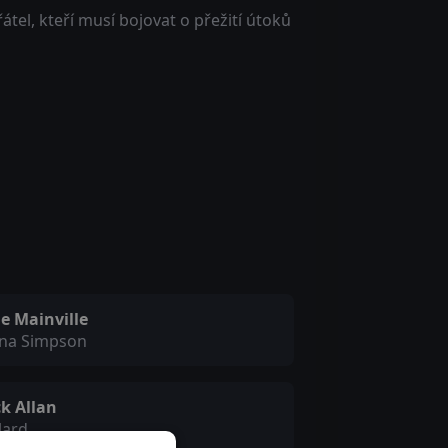
tel, kteří musí bojovat o přežití útoků
ie Mainville
nna Simpson
k Allan
lard