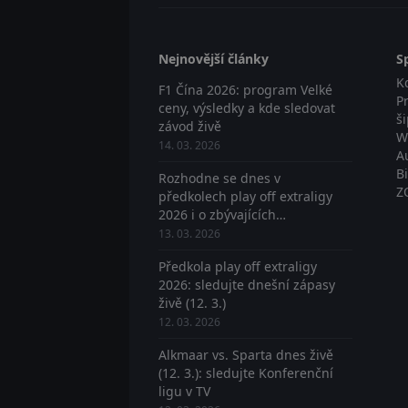
Nejnovější články
S
K
F1 Čína 2026: program Velké
P
ceny, výsledky a kde sledovat
š
závod živě
W
14. 03. 2026
A
B
Rozhodne se dnes v
Z
předkolech play off extraligy
2026 i o zbývajících
postupujících? Sledujte živě
13. 03. 2026
Předkola play off extraligy
2026: sledujte dnešní zápasy
živě (12. 3.)
12. 03. 2026
Alkmaar vs. Sparta dnes živě
(12. 3.): sledujte Konferenční
ligu v TV