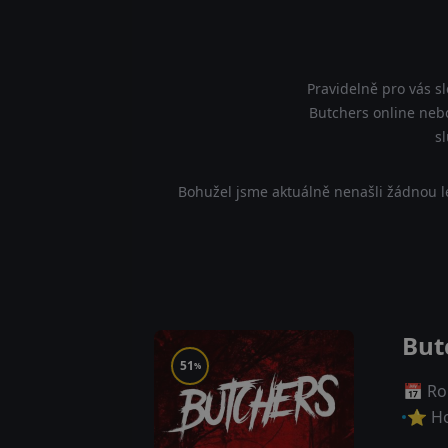
Pravidelně pro vás s
Butchers online nebo
s
Bohužel jsme aktuálně nenašli žádnou l
But
51
%
📅 Ro
⭐ Ho