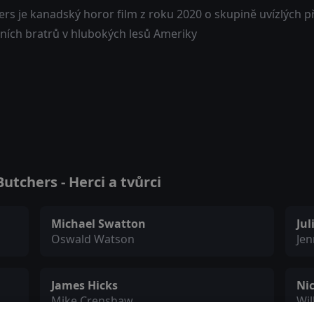
rs je kanadský horor film z roku 2020 o skupině uvízlých přá
lních bratrů v hlubokých lesů Ameriky
tchers - Herci a tvůrci
Michael Swatton
Jul
Oswald Watson
Je
James Hicks
Nic
Mike Crenshaw
Wil