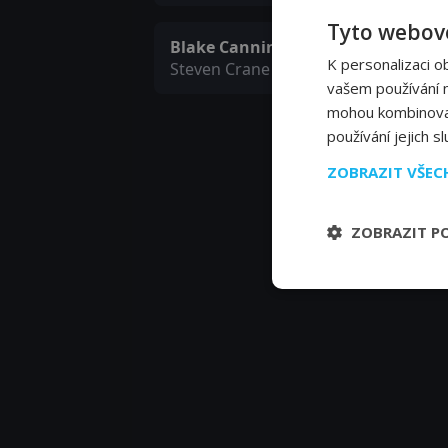
Tyto webové
Blake Canning
K personalizaci o
Steven Crane
vašem používání na
mohou kombinovat 
používání jejich s
ZOBRAZIT VŠE
ZOBRAZIT P