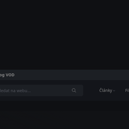
alog VOD
Články
F