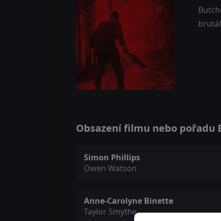
Butche
brutá
Obsazení filmu nebo pořadu Bu
Simon Phillips
Owen Watson
Anne-Carolyne Binette
Taylor Smythe