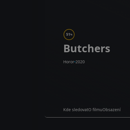
51
%
Butchers
Horor
2020
Kde sledovat
O filmu
Obsazení