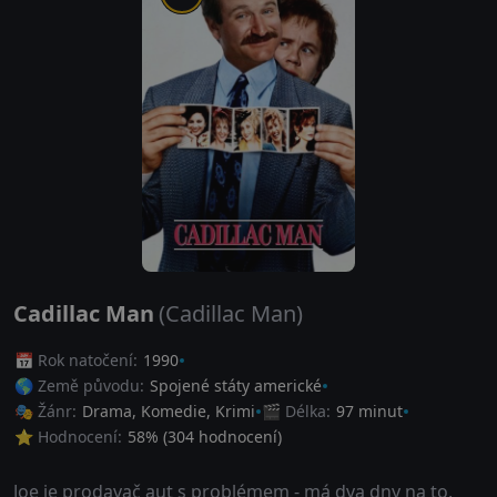
Cadillac Man
(Cadillac Man)
📅 Rok natočení:
1990
🌎 Země původu:
Spojené státy americké
🎭 Žánr:
Drama
,
Komedie
,
Krimi
🎬 Délka:
97 minut
⭐ Hodnocení:
58
% (
304
hodnocení)
Joe je prodavač aut s problémem - má dva dny na to,