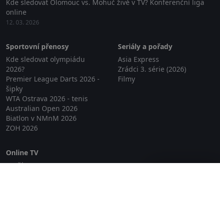
Kde sledovat Olomouc vs. Mohuč živě v TV? Konferenční liga
online
12. 03. 2026
Sportovní přenosy
Seriály a pořady
Kde sledovat olympiádu
Asia Express
2026?
Zrádci 3. série (2026)
Premier League Darts 2026 -
Filmy
šipky
WTA Ostrava 2026 - tenis
Australian Open 2026
Biatlon v NMnM 2026
ZOH 2026
Online TV
Lepší.TV
Zavřít reklamu
SledovaniTV
Skylink Live TV
Telly
NejPřipojení TV
Poda