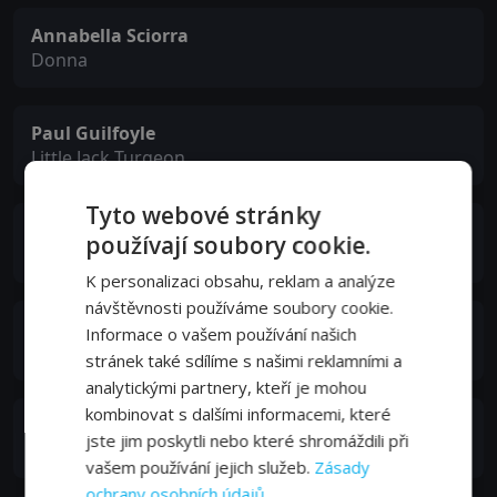
Annabella Sciorra
Donna
Paul Guilfoyle
Little Jack Turgeon
Tyto webové stránky
Bill Nelson
používají soubory cookie.
Big Jack Turgeon
K personalizaci obsahu, reklam a analýze
návštěvnosti používáme soubory cookie.
Eddie Jones
Informace o vašem používání našich
Benny
stránek také sdílíme s našimi reklamními a
analytickými partnery, kteří je mohou
kombinovat s dalšími informacemi, které
Mimi Cecchini
jste jim poskytli nebo které shromáždili při
Joey's Mother
vašem používání jejich služeb.
Zásady
ochrany osobních údajů