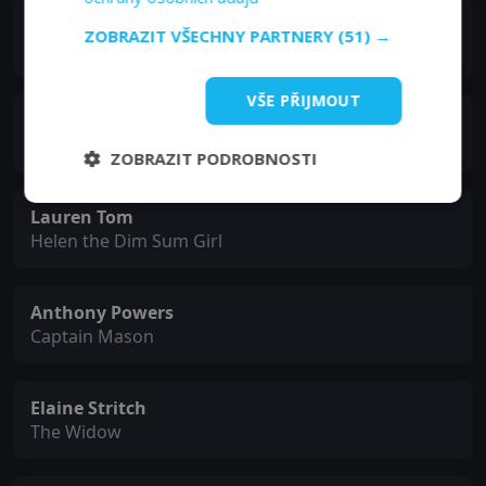
Tristine Skyler
ZOBRAZIT VŠECHNY PARTNERY
(51) →
Lisa
VŠE PŘIJMOUT
Judith Hoag
Molly
ZOBRAZIT PODROBNOSTI
Lauren Tom
Helen the Dim Sum Girl
Anthony Powers
Captain Mason
Elaine Stritch
The Widow