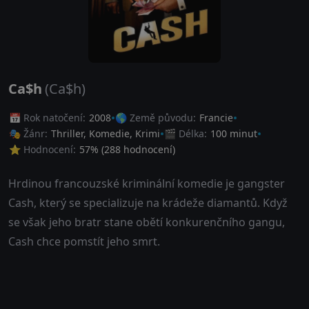
Ca$h
(Ca$h)
📅 Rok natočení:
2008
🌎 Země původu:
Francie
🎭 Žánr:
Thriller
,
Komedie
,
Krimi
🎬 Délka:
100 minut
⭐ Hodnocení:
57
% (
288
hodnocení)
Hrdinou francouzské kriminální komedie je gangster
Cash, který se specializuje na krádeže diamantů. Když
se však jeho bratr stane obětí konkurenčního gangu,
Cash chce pomstít jeho smrt.