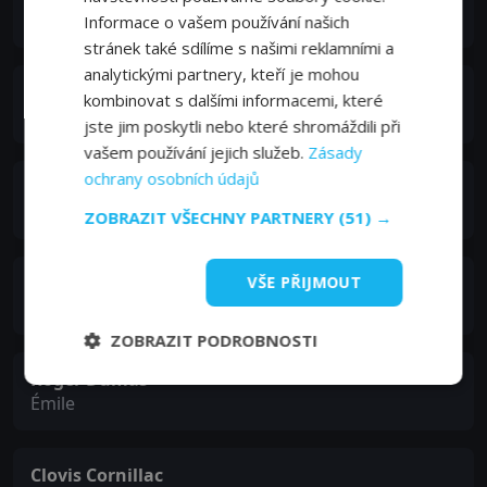
Barnes
Informace o vašem používání našich
stránek také sdílíme s našimi reklamními a
analytickými partnery, kteří je mohou
Hubert Saint-Macary
kombinovat s dalšími informacemi, které
Leblanc
jste jim poskytli nebo které shromáždili při
vašem používání jejich služeb.
Zásady
ochrany osobních údajů
Christian Hecq
Lardier
ZOBRAZIT VŠECHNY PARTNERY
(51) →
VŠE PŘIJMOUT
Joe Sheridan
Finley
ZOBRAZIT PODROBNOSTI
Roger Dumas
Émile
Clovis Cornillac