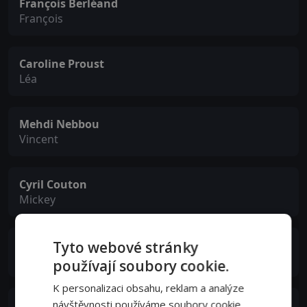
François Berléand
François
Caroline Proust
Léa
Mehdi Nebbou
Vincent
Cyril Couton
Mickey
Ériq Ebouaney
Tyto webové stránky
Letallec
používají soubory cookie.
K personalizaci obsahu, reklam a analýze
návštěvnosti používáme soubory cookie.
Ciarán Hinds