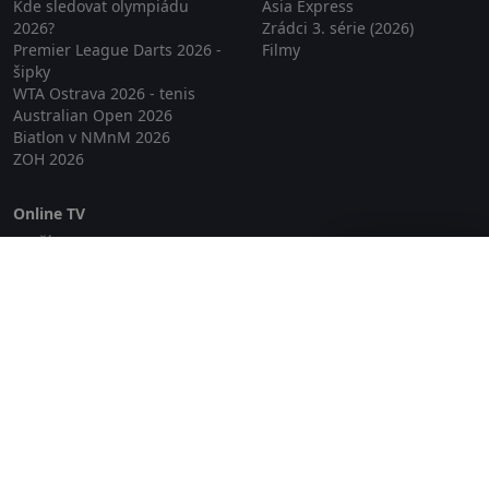
Kde sledovat olympiádu
Asia Express
2026?
Zrádci 3. série (2026)
Premier League Darts 2026 -
Filmy
šipky
WTA Ostrava 2026 - tenis
Australian Open 2026
Biatlon v NMnM 2026
ZOH 2026
Online TV
Lepší.TV
Zavřít reklamu
SledovaniTV
Skylink Live TV
Telly
NejPřipojení TV
Poda
Sportovní přenosy
GDPR
Zásady cookies
Redakce
O projektu Zkouknout.cz
Obchodní podmínky
Etický kodex
Kontakt