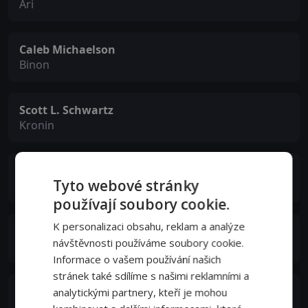
Ari
Caleb Michaelson
Binon
Scott L. Schwartz
Kronin
Billy Zane
Tyto webové stránky
King Laypach
používají soubory cookie.
K personalizaci obsahu, reklam a analýze
Sam Murphy
návštěvnosti používáme soubory cookie.
Magnus
Informace o vašem používání našich
stránek také sdílíme s našimi reklamními a
Drew Rin Varick
analytickými partnery, kteří je mohou
Gydro