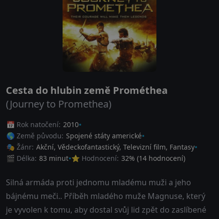
Cesta do hlubin země Prométhea
(Journey to Promethea)
📅 Rok natočení:
2010
🌎 Země původu:
Spojené státy americké
🎭 Žánr:
Akční
,
Vědeckofantastický
,
Televizní film
,
Fantasy
🎬 Délka:
83 minut
⭐ Hodnocení:
32
% (
14
hodnocení)
Silná armáda proti jednomu mladému muži a jeho
bájnému meči.. Příběh mladého muže Magnuse, který
je vyvolen k tomu, aby dostal svůj lid zpět do zaslíbené