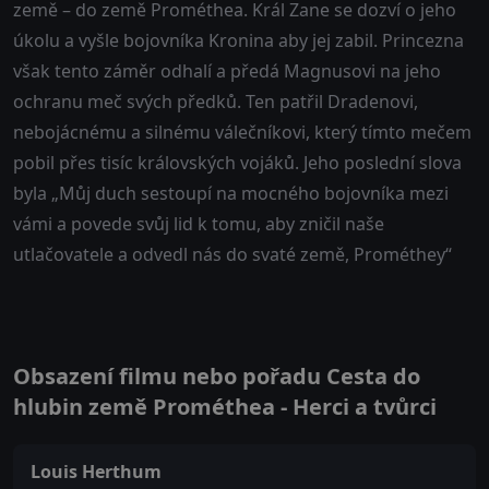
země – do země Prométhea. Král Zane se dozví o jeho
úkolu a vyšle bojovníka Kronina aby jej zabil. Princezna
však tento záměr odhalí a předá Magnusovi na jeho
ochranu meč svých předků. Ten patřil Dradenovi,
nebojácnému a silnému válečníkovi, který tímto mečem
pobil přes tisíc královských vojáků. Jeho poslední slova
byla „Můj duch sestoupí na mocného bojovníka mezi
vámi a povede svůj lid k tomu, aby zničil naše
utlačovatele a odvedl nás do svaté země, Prométhey“
Obsazení filmu nebo pořadu Cesta do
hlubin země Prométhea - Herci a tvůrci
Louis Herthum