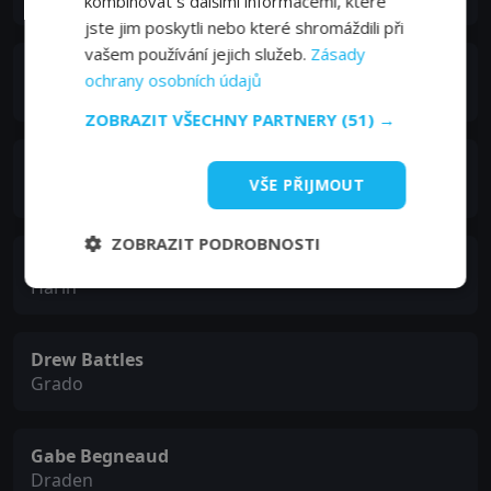
kombinovat s dalšími informacemi, které
jste jim poskytli nebo které shromáždili při
vašem používání jejich služeb.
Zásady
Jessica Heap
ochrany osobních údajů
Aria
ZOBRAZIT VŠECHNY PARTNERY
(51) →
James DuMont
VŠE PŘIJMOUT
Aarden
ZOBRAZIT PODROBNOSTI
Marcelle Baer
Harin
Drew Battles
Grado
Gabe Begneaud
Draden