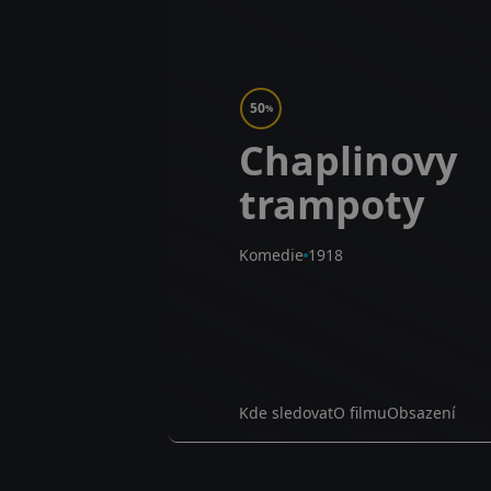
50
%
Chaplinovy
trampoty
Komedie
1918
Kde sledovat
O filmu
Obsazení