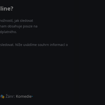
line?
ožností, jak sledovat
eznam obsahuje pouze na
edplatného.
 sledovat. Níže uvádíme souhrn informací o
🎭 Žánr:
Komedie