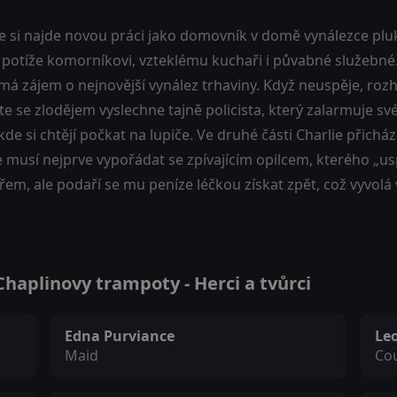
ie si najde novou práci jako domovník v domě vynálezce plu
potíže komorníkovi, vzteklému kuchaři i půvabné služebné. 
 má zájem o nejnovější vynález trhaviny. Když neuspěje, ro
e se zlodějem vyslechne tajně policista, který zalarmuje s
de si chtějí počkat na lupiče. Ve druhé části Charlie přich
 musí nejprve vypořádat se zpívajícím opilcem, kterého „us
řem, ale podaří se mu peníze léčkou získat zpět, což vyvol
haplinovy trampoty - Herci a tvůrci
Edna Purviance
Le
Maid
Co