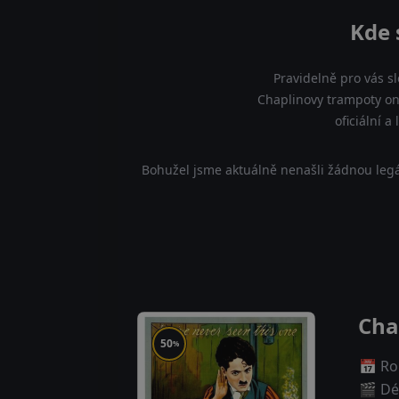
Kde 
Pravidelně pro vás s
Chaplinovy trampoty on
oficiální 
Bohužel jsme aktuálně nenašli žádnou legá
Cha
50
%
📅 Ro
🎬 Dé