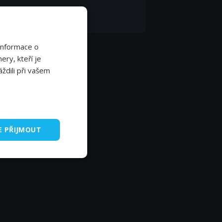
d Jamison
amp
Informace o
ery, kteří je
ždili při vašem
E PŘIJMOUT