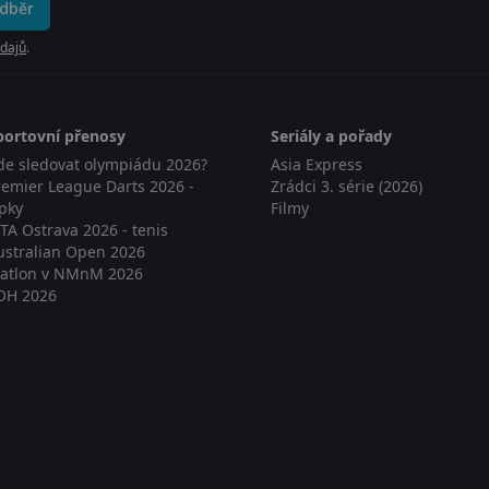
odběr
dajů
.
portovní přenosy
Seriály a pořady
de sledovat olympiádu 2026?
Asia Express
remier League Darts 2026 -
Zrádci 3. série (2026)
ipky
Filmy
TA Ostrava 2026 - tenis
ustralian Open 2026
iatlon v NMnM 2026
OH 2026