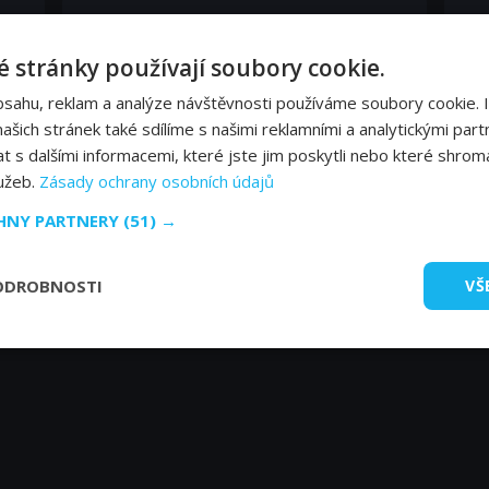
James T. Kelley
Bu
Singing Drunk
Tr
 stránky používají soubory cookie.
bsahu, reklam a analýze návštěvnosti používáme soubory cookie. 
Albert Austin
šich stránek také sdílíme s našimi reklamními a analytickými partn
A Man
s dalšími informacemi, které jste jim poskytli nebo které shromá
lužeb.
Zásady ochrany osobních údajů
CHNY PARTNERY
(51) →
ODROBNOSTI
VŠ