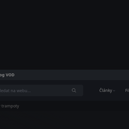
alog VOD
Články
F
y trampoty