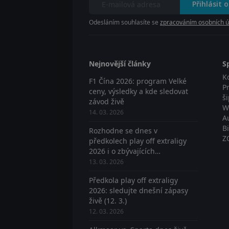
Přihlásit 
Odesláním souhlasíte se
zpracováním osobních ú
Nejnovější články
S
K
F1 Čína 2026: program Velké
P
ceny, výsledky a kde sledovat
š
závod živě
W
14. 03. 2026
A
B
Rozhodne se dnes v
Z
předkolech play off extraligy
2026 i o zbývajících
postupujících? Sledujte živě
13. 03. 2026
Předkola play off extraligy
2026: sledujte dnešní zápasy
živě (12. 3.)
12. 03. 2026