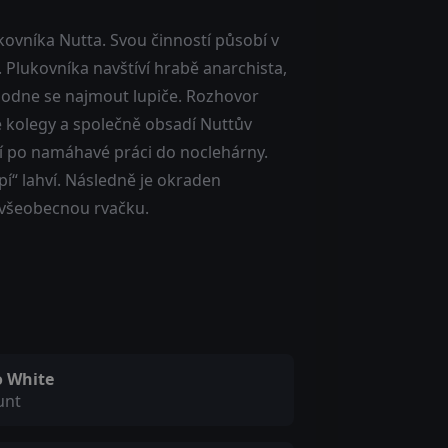
kovníka Nutta. Svou činností působí v
Plukovníka navštíví hrabě anarchista,
zhodne se najmout lupiče. Rozhovor
vé kolegy a společně obsadí Nuttův
ází po namáhavé práci do noclehárny.
pí“ lahví. Následně je okraden
á všeobecnou rvačku.
o White
unt