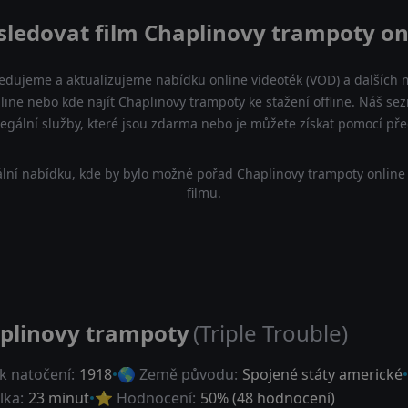
sledovat film Chaplinovy trampoty on
ledujeme a aktualizujeme nabídku online videoték (VOD) a dalších m
line nebo kde najít Chaplinovy trampoty ke stažení offline. Náš s
a legální služby, které jsou zdarma nebo je můžete získat pomocí př
lní nabídku, kde by bylo možné pořad Chaplinovy trampoty online
filmu.
plinovy trampoty
(Triple Trouble)
k natočení:
1918
🌎 Země původu:
Spojené státy americké
lka:
23 minut
⭐ Hodnocení:
50
% (
48
hodnocení)