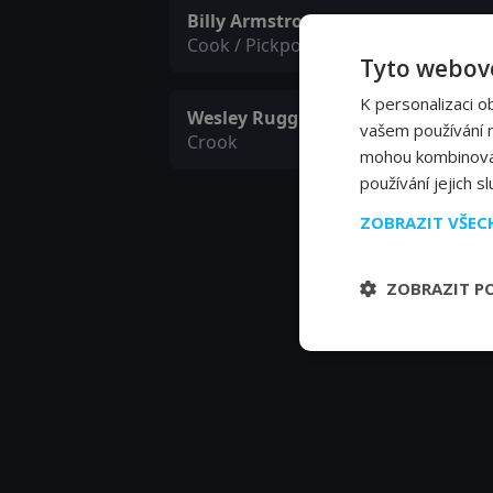
Billy Armstrong
Cook / Pickpocket
Tyto webové
K personalizaci o
Wesley Ruggles
vašem používání na
Crook
mohou kombinovat 
používání jejich s
ZOBRAZIT VŠE
ZOBRAZIT P