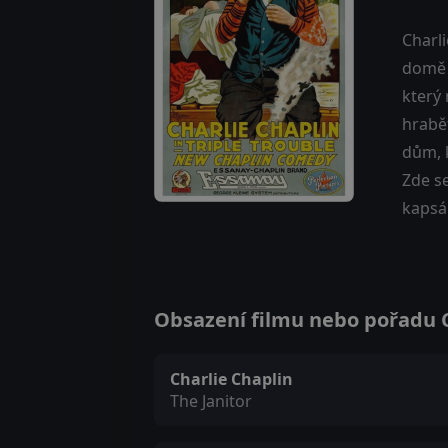
Charl
domě 
který
hrabět
dům, k
Zde se
kapsá
Obsazení filmu nebo pořadu C
Charlie Chaplin
The Janitor