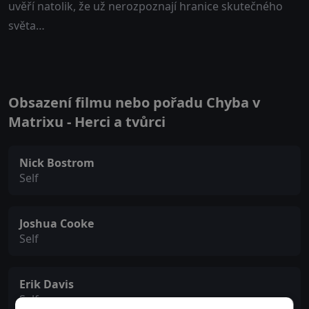
uvěří natolik, že už nerozpoznají hranice skutečného
světa…
Obsazení filmu nebo pořadu Chyba v
Matrixu - Herci a tvůrci
Nick Bostrom
Self
Joshua Cooke
Self
Erik Davis
Self