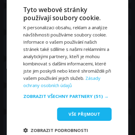
Tyto webové stránky
Philip K. Dick
používají soubory cookie.
Self (archive footage)
K personalizaci obsahu, reklam a analýze
návštěvnosti používáme soubory cookie.
Paul Gude
Informace o vašem používání našich
Self
stránek také sdílíme s našimi reklamními a
analytickými partnery, kteří je mohou
kombinovat s dalšími informacemi, které
Alex Levine
jste jim poskytli nebo které shromáždili při
Self
vašem používání jejich služeb.
Zásady
ochrany osobních údajů
Laeo Mystwood
ZOBRAZIT VŠECHNY PARTNERY
(51) →
Self
VŠE PŘIJMOUT
Jesse Orion
Self
ZOBRAZIT PODROBNOSTI