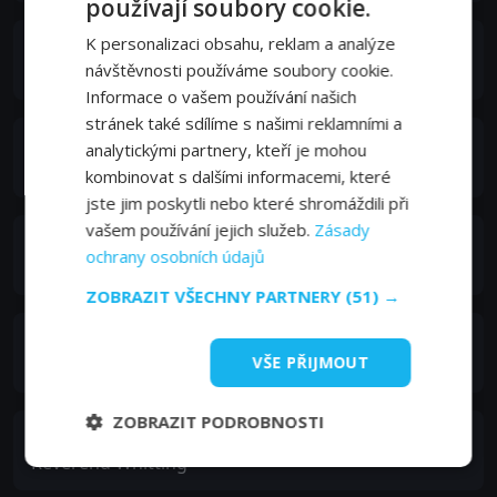
používají soubory cookie.
K personalizaci obsahu, reklam a analýze
Brittany Ishibashi
návštěvnosti používáme soubory cookie.
Renee
Informace o vašem používání našich
stránek také sdílíme s našimi reklamními a
Bruce Nozick
analytickými partnery, kteří je mohou
Thomas Jenkins
kombinovat s dalšími informacemi, které
jste jim poskytli nebo které shromáždili při
vašem používání jejich služeb.
Zásady
Jo Champa
ochrany osobních údajů
Heidi
ZOBRAZIT VŠECHNY PARTNERY
(51) →
Richard Fancy
VŠE PŘIJMOUT
Milton
ZOBRAZIT PODROBNOSTI
Ron Harper
Reverend Whitting