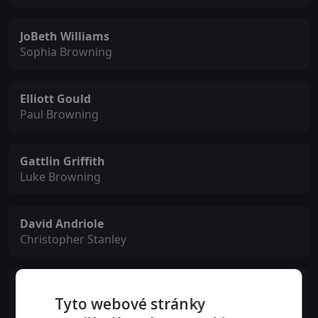
JoBeth Williams
Sophia Browning
Elliott Gould
Paul Browning
Gattlin Griffith
Luke Browning
David Andriole
Christopher Stanley
Anne-Marie Johnson
Tyto webové stránky
Debra Miller