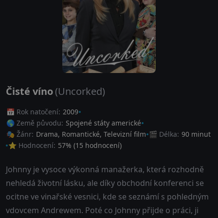
Čisté víno
(Uncorked)
📅 Rok natočení:
2009
🌎 Země původu:
Spojené státy americké
🎭 Žánr:
Drama
,
Romantické
,
Televizní film
🎬 Délka:
90 minut
⭐ Hodnocení:
57
% (
15
hodnocení)
Johnny je vysoce výkonná manažerka, která rozhodně
nehledá životní lásku, ale díky obchodní konferenci se
ocitne ve vinařské vesnici, kde se seznámí s pohledným
vdovcem Andrewem. Poté co Johnny přijde o práci, ji