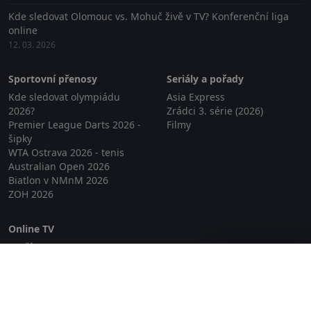
Kde sledovat Olomouc vs. Mohuč živě v TV? Konferenční liga
online
12. 03. 2026
Sportovní přenosy
Seriály a pořady
Kde sledovat olympiádu
Asia Express
2026?
Zrádci 3. série (2026)
Premier League Darts 2026 -
Filmy
šipky
WTA Ostrava 2026 - tenis
Australian Open 2026
Biatlon v NMnM 2026
ZOH 2026
Online TV
Lepší.TV
Zavřít reklamu
SledovaniTV
Skylink Live TV
Telly
NejPřipojení TV