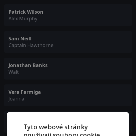
Patrick Wilson
Alex Murphy
Sam Neill
Captain Hawthorne
Jonathan Banks
Walt
Vera Farmiga
Joanna
Elizabeth McGovern
Karen MacCauley
Tyto webové stránky
používají soubory cookie.