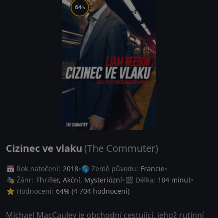
64
%
Cizinec ve vlaku
(The Commuter)
📅 Rok natočení:
2018
🌎 Země původu:
Francie
🎭 Žánr:
Thriller
,
Akční
,
Mysteriózní
🎬 Délka:
104 minut
⭐ Hodnocení:
64
% (
4 704
hodnocení)
Michael MacCauley je obchodní cestující, jehož rutinní