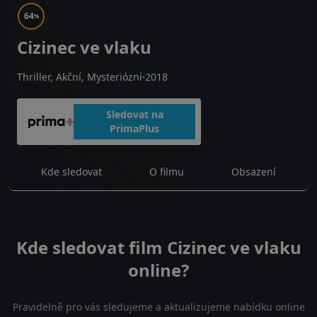
64
%
Cizinec ve vlaku
Thriller, Akční, Mysteriózní
2018
Sledovat na
PrimaPlus
Kde sledovat
O filmu
Obsazení
Kde sledovat film Cizinec ve vlaku
online?
Pravidelně pro vás sledujeme a aktualizujeme nabídku online