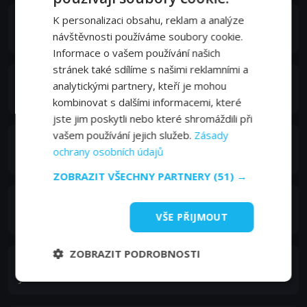
K personalizaci obsahu, reklam a analýze
Killian Scott
Dylan
návštěvnosti používáme soubory cookie.
Informace o vašem používání našich
stránek také sdílíme s našimi reklamními a
Shazad Latif
analytickými partnery, kteří je mohou
Vince
kombinovat s dalšími informacemi, které
jste jim poskytli nebo které shromáždili při
vašem používání jejich služeb.
Zásady
Andy Nyman
ochrany osobních údajů
Tony
ZOBRAZIT VŠECHNY PARTNERY
(51) →
Colin McFarlane
Conductor Sam
VŠE PŘIJMOUT
ZOBRAZIT PODROBNOSTI
Roland Møller
Jackson