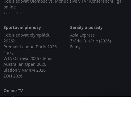
Kde sledovat Olomouc vs. Mohuč živě v TV? Konferenční liga
online
12. 03. 2026
Sportovní přenosy
Seriály a pořady
Kde sledovat olympiádu
Asia Express
2026?
Zrádci 3. série (2026)
Premier League Darts 2026 -
Filmy
šipky
WTA Ostrava 2026 - tenis
Australian Open 2026
Biatlon v NMnM 2026
ZOH 2026
Online TV
Lepší.TV
Zavřít reklamu
SledovaniTV
Skylink Live TV
Telly
NejPřipojení TV
Poda