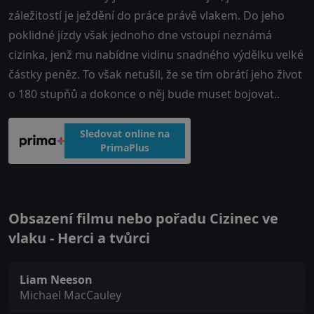
záležitostí je ježdění do práce právě vlakem. Do jeho
poklidné jízdy však jednoho dne vstoupí neznámá
cizinka, jenž mu nabídne vidinu snadného výdělku velké
částky peněz. To však netušil, že se tím obrátí jeho život
o 180 stupňů a dokonce o něj bude muset bojovat..
Sledovat online na
PrimaPlus
Obsazení filmu nebo pořadu Cizinec ve
vlaku - Herci a tvůrci
Liam Neeson
Michael MacCauley