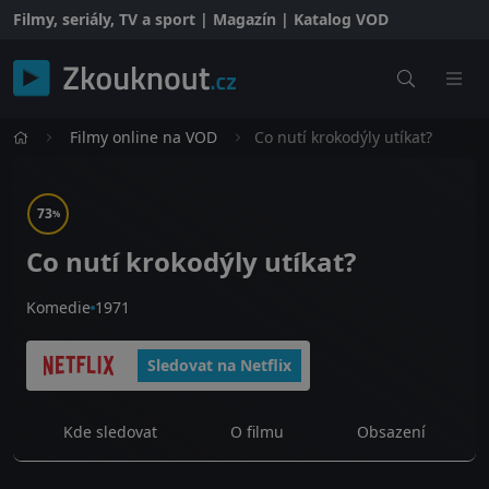
Filmy, seriály, TV a sport | Magazín | Katalog VOD
Filmy online na VOD
Co nutí krokodýly utíkat?
73
%
Co nutí krokodýly utíkat?
Komedie
1971
Sledovat na Netflix
Kde sledovat
O filmu
Obsazení