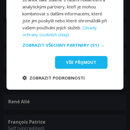
Billy Kearns
analytickými partnery, kteří je mohou
Sitting
kombinovat s dalšími informacemi, které
jste jim poskytli nebo které shromáždili při
vašem používání jejich služeb.
Zásady
Mario David
ochrany osobních údajů
Guillaume
ZOBRAZIT VŠECHNY PARTNERY
(51) →
Evelyne Dassas
Gloria
VŠE PŘIJMOUT
ZOBRAZIT PODROBNOSTI
Sophie Destrade
René Alié
François Patrice
Self (uncredited)