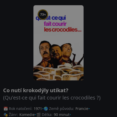
73
%
Co nutí krokodýly utíkat?
(Qu'est-ce qui fait courir les crocodiles ?)
📅 Rok natočení:
1971
🌎 Země původu:
Francie
🎭 Žánr:
Komedie
🎬 Délka:
90 minut