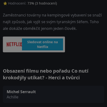
⭐ Hodnocení:
73
% (
3
hodnocení)
Zaměstnanci továrny na kempingové vybavení se snaží
najít způsob, jak vyjít se svým tyranským šéfem. Toho
ale dokáže obměkčit jenom jeden člověk.
Sledovat online na
Netflix
Obsazení filmu nebo pořadu Co nutí
krokodýly utíkat? - Herci a tvůrci
Michel Serrault
Achille