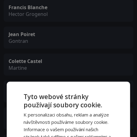
Francis Blanche
Hector Grogenol
Jean Poiret
Gontran
Colette Castel
Martine
Albert Simono
Eugène
Tyto webové stránky
používají soubory cookie.
Boby Lapointe
K personalizaci obsahu, reklam a analýze
Honoré
návštěvnosti používáme soubory cookie.
Informace o vašem používání našich
stránek také sdílíme s našimi reklamními a