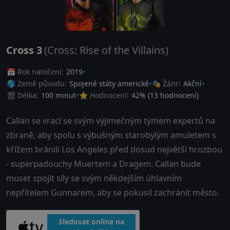
Cross 3
(Cross: Rise of the Villains)
📅 Rok natočení:
2019
🌎 Země původu:
Spojené státy americké
🎭 Žánr:
Akční
🎬 Délka:
100 minut
⭐ Hodnocení:
42
% (
13
hodnocení)
Callan se vrací se svým výjimečným týmem expertů na
zbraně, aby spolu s výbušným starobylým amuletem s
křížem bránili Los Angeles před dosud největší hrozbou
- superpadouchy Muertem a Dragem. Callan bude
muset spojit síly se svým někdejším úhlavním
nepřítelem Gunnarem, aby se pokusil zachránit město.
Sledovat online na