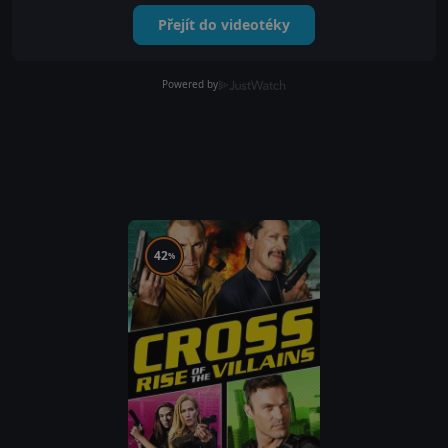
Přejít do videotéky
Powered by
42
%