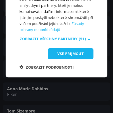
Lou Ferrigno
Powerhouse
analytickými partnery, kteří je mohou
kombinovat s dalšími informacemi, které
jste jim poskytli nebo které shromáždili při
Jeremy London
vašem používání jejich služeb.
Zásady
Recon
ochrany osobních údajů
ZOBRAZIT VŠECHNY PARTNERY
(51) →
Eric Roberts
Mack
VŠE PŘIJMOUT
Jordan Rachel
ZOBRAZIT PODROBNOSTI
Annie
Anna Marie Dobbins
Riker
Tom Sizemore