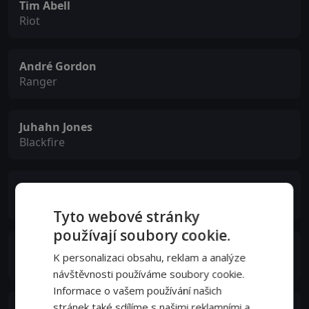
Tim Abell
Riot
André Gordon
Ranger
Juhahn Jones
Blackfire
Asa Holley
Nuke
Tyto webové stránky
používají soubory cookie.
Jenny Cooper
K personalizaci obsahu, reklam a analýze
Sloane
návštěvnosti používáme soubory cookie.
Informace o vašem používání našich
stránek také sdílíme s našimi reklamními a