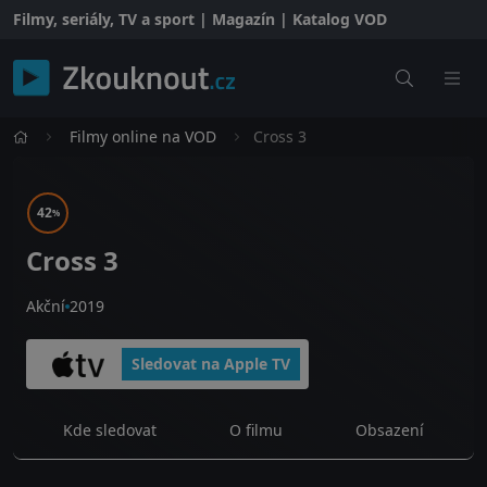
Filmy, seriály, TV a sport | Magazín | Katalog VOD
Filmy online na VOD
Cross 3
42
%
Cross 3
Akční
2019
Sledovat na Apple TV
Kde sledovat
O filmu
Obsazení