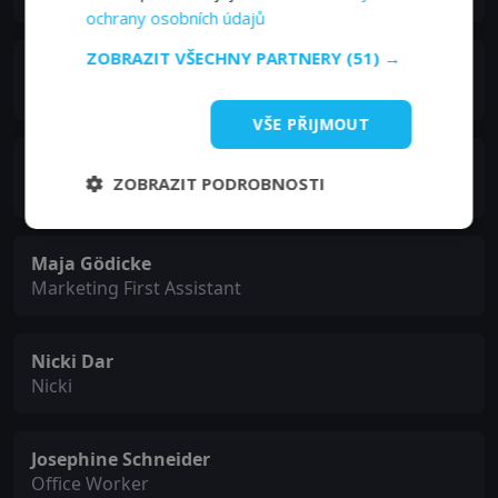
ochrany osobních údajů
ZOBRAZIT VŠECHNY PARTNERY
(51) →
Martin Sööder
Blond Advertising Agent
VŠE PŘIJMOUT
John Nordling
ZOBRAZIT PODROBNOSTI
Account Manager
Maja Gödicke
Marketing First Assistant
Nicki Dar
Nicki
Josephine Schneider
Office Worker