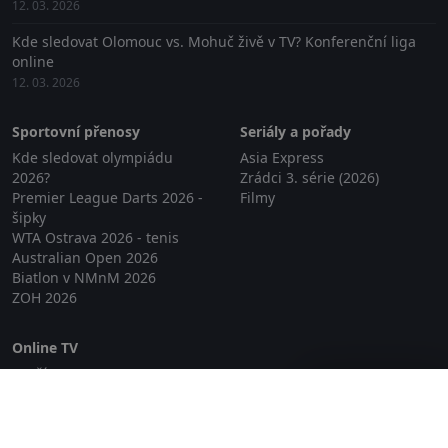
12. 03. 2026
Kde sledovat Olomouc vs. Mohuč živě v TV? Konferenční liga
online
12. 03. 2026
Sportovní přenosy
Seriály a pořady
Kde sledovat olympiádu
Asia Express
2026?
Zrádci 3. série (2026)
Premier League Darts 2026 -
Filmy
šipky
WTA Ostrava 2026 - tenis
Australian Open 2026
Biatlon v NMnM 2026
ZOH 2026
Online TV
Lepší.TV
Zavřít reklamu
SledovaniTV
Skylink Live TV
Telly