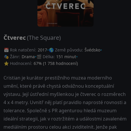
Čtverec
(The Square)
📅 Rok natočení:
2017
🌎 Země původu:
Švédsko
🎭 Žánr:
Drama
🎬 Délka:
151 minut
⭐ Hodnocení:
67
% (
1 758
hodnocení)
Cristian je kurátor prestižního muzea moderního
umění, které právě chystá odvážnou konceptuální
výstavu. Její ústřední myšlenkou je čtverec o rozměrech
4 x 4 metry. Uvnitř něj platí pravidlo naprosté rovnosti a
tolerance. Společně s PR agenturou hledá muzeum
ideální strategii, jak v roztržitém a událostmi zavaleném
mediálním prostoru celou akci zviditelnit. Jenže pak