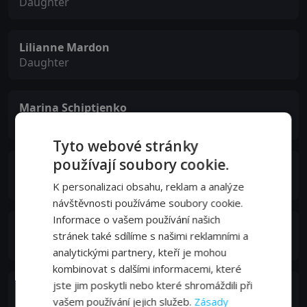
Daughter
Lilianne Mardon
Daughter
Marina Schiptjenko
Elna
Tyto webové stránky
používají soubory cookie.
Annica Liljeblad
Sonja
K personalizaci obsahu, reklam a analýze
návštěvnosti používáme soubory cookie.
Informace o vašem používání našich
Elijandro Edouard
stránek také sdílíme s našimi reklamními a
Boy with Letter
analytickými partnery, kteří je mohou
kombinovat s dalšími informacemi, které
jste jim poskytli nebo které shromáždili při
Daniel Hallberg
vašem používání jejich služeb.
Zásady
Dark-Haired Advertising Agent