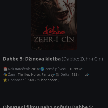
Dabbe 5: Džinova kletba
(Dabbe: Zehr-i Cin)
📅 Rok natočení:
2014
🌎 Země původu:
Turecko
🎭 Žánr:
Thriller
,
Horor
,
Fantasy
🎬 Délka:
133 minut
⭐ Hodnocení:
54
% (
59
hodnocení)
Obsazení filmu nebo pořadu Dabbe 5: