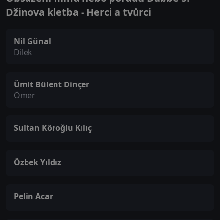
Džinova kletba - Herci a tvůrci
Nil Günal
Dilek
Ümit Bülent Dinçer
Ömer
Sultan Köroğlu Kılıç
Özbek Yıldız
Pelin Acar