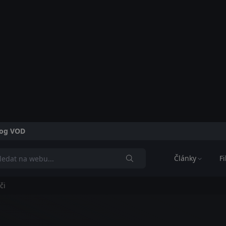
alog VOD
Články
F
či