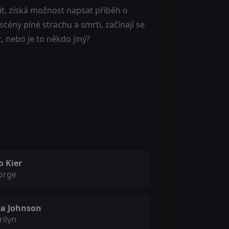
dit, získá možnost napsat příběh o
cény plné strachu a smrti, začínají se
 nebo je to někdo jiný?
o Kier
orge
ta Johnson
ilyn