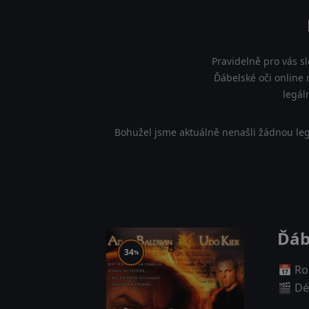
Pravidelně pro vás s
Ďábelské oči online 
legál
Bohužel jsme aktuálně nenašli žádnou leg
Ďáb
34
%
📅 Ro
🎬 Dé