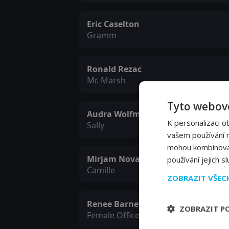
Eric Caselton
Gramm
Ronald Rezac
Mr. Marsh
Tyto webové
Audra Wolfmann
K personalizaci o
Sally
vašem používání na
mohou kombinovat 
Mirjam Novak
používání jejich s
Camille
ZOBRAZIT VŠE
Renee Barnett
ZOBRAZIT P
Female Officer