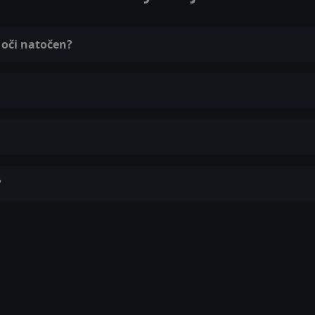
 oči natočen?
?