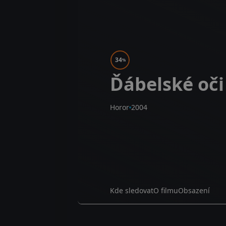
34
%
Ďábelské oči
Horor
2004
Kde sledovat
O filmu
Obsazení