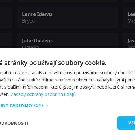
Lanre Idewu
Le
Bryce
Mr
Julie Dickens
Ja
Claudia
Gr
 stránky používají soubory cookie.
Byron James
Eli
bsahu, reklam a analýze návštěvnosti používáme soubory cookie. 
Agent Bob
Att
šich stránek také sdílíme s našimi reklamními a analytickými partn
s dalšími informacemi, které jste jim poskytli nebo které shromá
Sheila Kraics
Ro
lužeb.
Zásady ochrany osobních údajů
Peg
Dr.
CHNY PARTNERY
(51) →
Eleanor Kotzo
ODROBNOSTI
VŠ
Gramm's Mother-in-Law