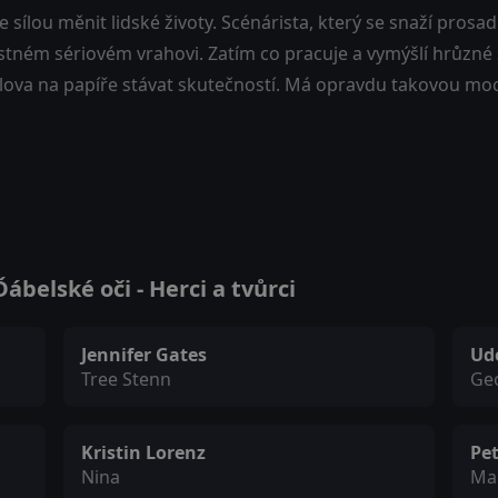
 sílou měnit lidské životy. Scénárista, který se snaží prosa
stném sériovém vrahovi. Zatím co pracuje a vymýšlí hrůzné s
slova na papíře stávat skutečností. Má opravdu takovou moc,
belské oči - Herci a tvůrci
Jennifer Gates
Ud
Tree Stenn
Ge
Kristin Lorenz
Pe
Nina
Mar