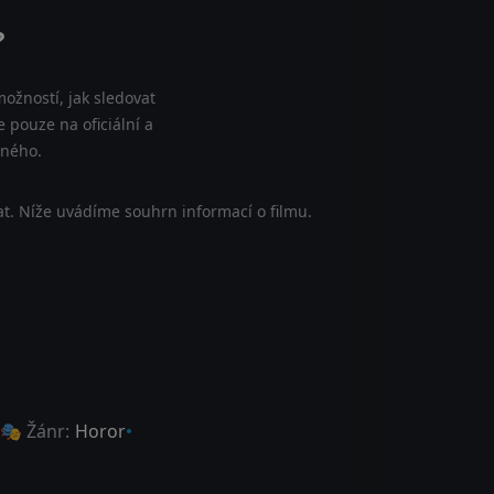
?
ožností, jak sledovat
 pouze na oficiální a
tného.
t. Níže uvádíme souhrn informací o filmu.
🎭 Žánr:
Horor