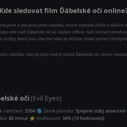
Kde sledovat film Ďábelské oči online
ledujeme a aktualizujeme nabídku online videoték (VOD) a dalších m
nebo kde najít Ďábelské oči ke stažení offline. Náš seznam obsahuje
ní služby, které jsou zdarma nebo je můžete získat pomocí předpla
ální nabídku, kde by bylo možné pořad Ďábelské oči online sledova
elské oči
(Evil Eyes)
k natočení:
2004
🌎 Země původu:
Spojené státy americké
lka:
80 minut
⭐ Hodnocení:
34
% (
19
hodnocení)