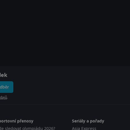
dek
odběr
dajů
.
portovní přenosy
Seriály a pořady
de sledovat olympiádu 2026?
Asia Express