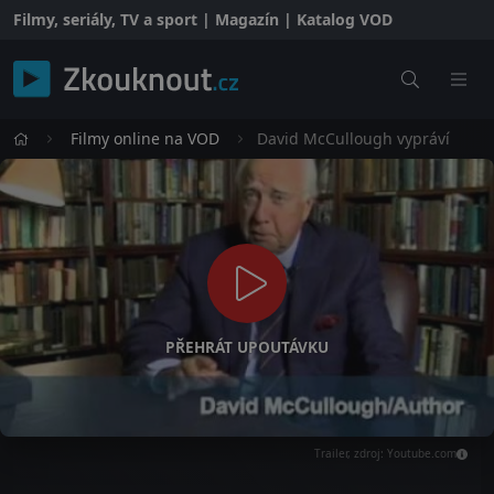
Filmy, seriály, TV a sport | Magazín | Katalog VOD
Filmy online na VOD
David McCullough vypráví
PŘEHRÁT UPOUTÁVKU
Trailer, zdroj: Youtube.com