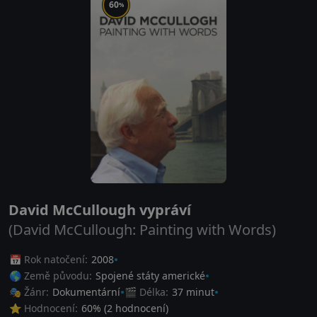
60
%
David McCullough vypráví
(David McCullough: Painting with Words)
📅 Rok natočení:
2008
🌎 Země původu:
Spojené státy americké
🎭 Žánr:
Dokumentární
🎬 Délka:
37 minut
⭐ Hodnocení:
60
% (
2
hodnocení)