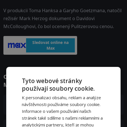
V produkcii Toma Hanksa a Garyho Goetzmana, natočil
režisér Mark Herzog dokument o Davidovi
McColloughovi, čo bol ocenený Pulitzerovou cenou.
Sledovat online na
Max
Obsazení filmu nebo pořadu David
Tyto webové stránky
McCullough vypráví - Herci a tvůrci
používají soubory cookie.
K personalizaci obsahu, reklam a analýze
David McCullough
návštěvnosti používáme soubory cookie.
Self
Informace o vašem používání našich
stránek také sdílíme s našimi reklamními a
analytickými partnery, kteří je mohou
Rosalee McCullough