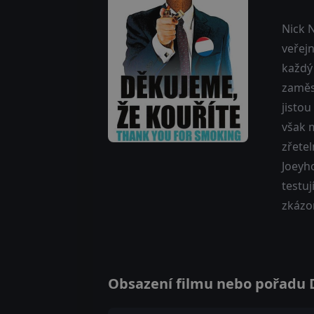
Nick 
veřejn
každý
zaměst
jistou
však 
zřete
Joeyho
testu
zkázo
Obsazení filmu nebo pořadu Dě