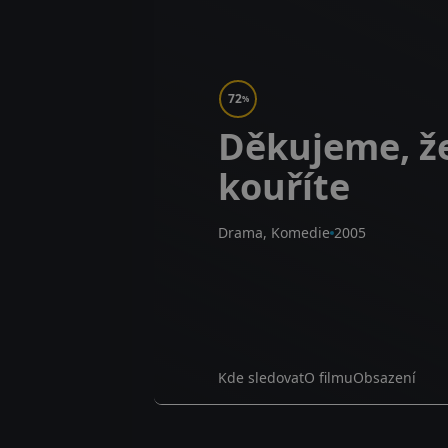
72
%
Děkujeme, ž
kouříte
Drama, Komedie
2005
Kde sledovat
O filmu
Obsazení