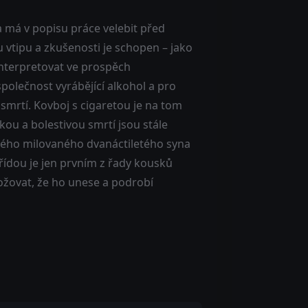
 má v popisu práce velebit před
u vtipu a zkušenosti je schopen – jako
nterpretovat ve prospěch
společnost vyrábějící alkohol a pro
 smrtí. Kovboj s cigaretou je na tom
ou a bolestivou smrtí jsou stále
svého milovaného dvanáctiletého syna
třídou je jen prvním z řady kousků
ožovat, že ho unese a podrobí