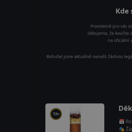
Kde 
Pravidelně pro vás s
Děkujeme, že kouříte 
na oficiální
Bohužel jsme aktuálně nenašli žádnou legá
Děk
72
%
📅 Ro
🎭 Žá