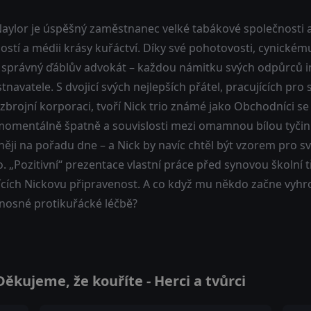
Naylor je úspěšný zaměstnanec velké tabákové společnosti a
ostí a médii krásy kuřáctví. Díky své pohotovosti, cynickém
 správný ďáblův advokát – každou námitku svých odpůrců i
navatele. S dvojicí svých nejlepších přátel, pracujících pro 
 zbrojní korporaci, tvoří Nick trio známé jako Obchodníci se
momentálně špatně a souvislosti mezi omamnou bílou tyčink
lněji na pořadu dne – a Nick by navíc chtěl být vzorem pro 
. „Pozitivní“ prezentace vlastní práce před synovou školní 
jících Nickovu připravenost. A co když mu někdo začne vyhr
nosné protikuřácké léčbě?
kujeme, že kouříte - Herci a tvůrci