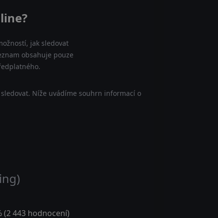
line?
ožností, jak sledovat
 seznam obsahuje pouze
předplatného.
 sledovat. Níže uvádíme souhrn informací o
ing)
 (
2 443
hodnocení)