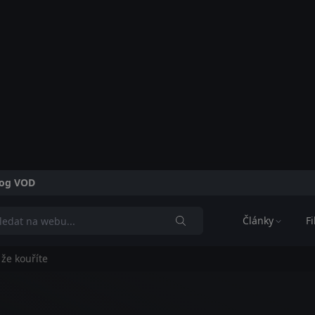
alog VOD
Články
F
že kouříte