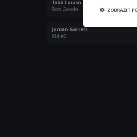
Todd Louiso
Ron Goode
ZOBRAZIT P
Jordan Garrett
Kid #2