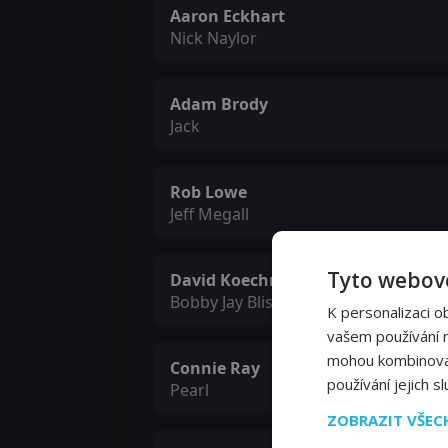
Aaron Eckhart
Nick Naylor
Adam Brody
Jack
Rob Lowe
Jeff Megall
Tyto webové
David Koechner
Bobby Jay Bliss
K personalizaci o
vašem používání na
mohou kombinovat 
Connie Ray
používání jejich s
Pearl
ZOBRAZIT VŠE