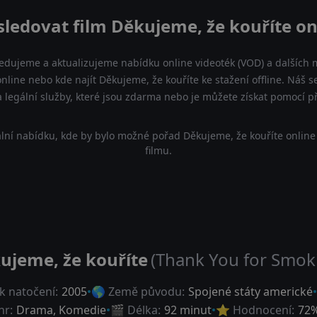
sledovat film Děkujeme, že kouříte on
ledujeme a aktualizujeme nabídku online videoték (VOD) a dalších m
online nebo kde najít Děkujeme, že kouříte ke stažení offline. Náš
 a legální služby, které jsou zdarma nebo je můžete získat pomocí 
lní nabídku, kde by bylo možné pořad Děkujeme, že kouříte online
filmu.
ujeme, že kouříte
(Thank You for Smok
k natočení:
2005
🌎 Země původu:
Spojené státy americké
nr:
Drama
,
Komedie
🎬 Délka:
92 minut
⭐ Hodnocení:
72
%