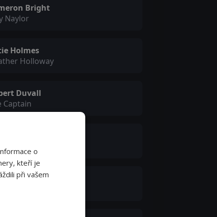
meron Bright
y Naylor
tie Holmes
ather Holloway
bert Duvall
 Captain
m Dickens
l Naylor
Informace o
ery, kteří je
ždili při vašem
ry Jo Smith
e Maclean