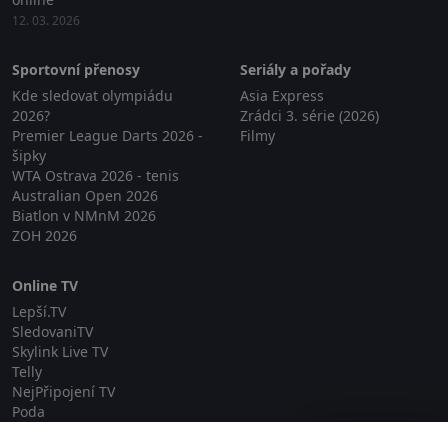
12. 03. 2026
Sportovní přenosy
Seriály a pořady
Kde sledovat olympiádu
Asia Express
2026?
Zrádci 3. série (2026)
Premier League Darts 2026 -
Filmy
šipky
WTA Ostrava 2026 - tenis
Australian Open 2026
Biatlon v NMnM 2026
ZOH 2026
Online TV
Lepší.TV
SledovaniTV
Skylink Live TV
Telly
NejPřipojení TV
Poda
Sportovní přenosy
Zavřít reklamu