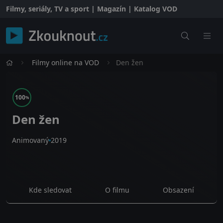
Filmy, seriály, TV a sport | Magazín | Katalog VOD
Filmy online na VOD
Den žen
100
%
Den žen
Animovaný
2019
Kde sledovat
O filmu
Obsazení