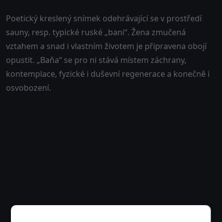
Poetický kreslený snímek odehrávající se v prostředí
sauny, resp. typické ruské „bani“. Žena zmučená
vztahem a snad i vlastním životem je připravena obojí
opustit. „Baňa“ se pro ni stává místem záchrany,
kontemplace, fyzické i duševní regenerace a konečně i
osvobození.