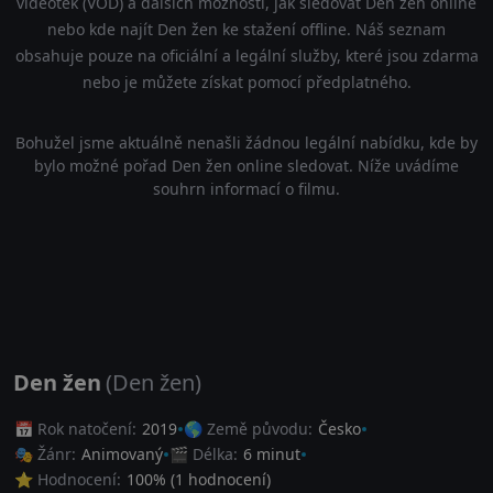
videoték (VOD) a dalších možností, jak sledovat Den žen online
nebo kde najít Den žen ke stažení offline. Náš seznam
obsahuje pouze na oficiální a legální služby, které jsou zdarma
nebo je můžete získat pomocí předplatného.
Bohužel jsme aktuálně nenašli žádnou legální nabídku, kde by
bylo možné pořad Den žen online sledovat. Níže uvádíme
souhrn informací o filmu.
Den žen
(Den žen)
📅 Rok natočení:
2019
🌎 Země původu:
Česko
🎭 Žánr:
Animovaný
🎬 Délka:
6 minut
⭐ Hodnocení:
100
% (
1
hodnocení)