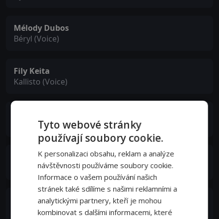
Mélody Dubos
Béryl (Voice)
Fily Keita
Kallisto (Voice)
Hélène Vauquois
Tyto webové stránky
Chloé (Voice)
používají soubory cookie.
K personalizaci obsahu, reklam a analýze
Frédéric Cerdal
návštěvnosti používáme soubory cookie.
Razza (Voice)
Informace o vašem používání našich
stránek také sdílíme s našimi reklamními a
David Krüger
analytickými partnery, kteří je mohou
Akkar (Voice)
kombinovat s dalšími informacemi, které