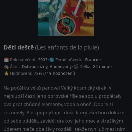
Děti deště
(Les enfants de la pluie)
📅 Rok natočení:
2003
🌎 Země původu:
Francie
🎭 Žánr:
Dobrodružný
,
Animovaný
🎬 Délka:
82 minut
⭐ Hodnocení:
72
% (
119
hodnocení)
Na počátku věků panoval Velký kosmický drak. V
nejhlubší části jeho obrovské říše se spolu proplétaly
dva protichůdné elementy, voda a oheň. Dobře si
rozuměly. Ale zpupný lupič duší, který všechno dokáže
od sebe oddělit, záviděl drakovi jeho moc a strašlivým
úderem meče oba živly rozdělil, takže nyní už mezi nimi