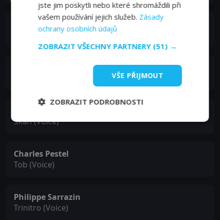
jste jim poskytli nebo které shromáždili při
vašem používání jejich služeb.
Zásady
Yann Le Madic
ochrany osobních údajů
Akkar jeune (Voice)
ZOBRAZIT VŠECHNY PARTNERY
(51) →
Gilbert Lévy
VŠE PŘIJMOUT
Solon (Voice)
ZOBRAZIT PODROBNOSTI
Benjamin Pascal
Skan (Voice)
Charles Pestel
Tob (Voice)
Philippe Sarrazin
Trinitro (Voice)