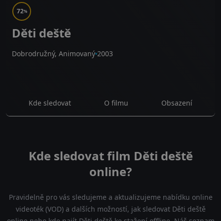
72
%
Děti deště
Dobrodružný, Animovaný
2003
Kde sledovat
O filmu
Obsazení
Kde sledovat film Děti deště
online?
Pravidelně pro vás sledujeme a aktualizujeme nabídku online
videoték (VOD) a dalších možností, jak sledovat Děti deště
online nebo kde najít Děti deště ke stažení offline. Náš seznam